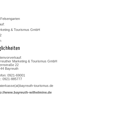
 Felsengarten
uf:
rketing & Tourismus GmbH
2
h
lichkeiten
tenvorverkauf:
reuther Marketing & Tourismus GmbH
rnstraße 22
44 Bayreuth
efon: 0921-69001
: 0921-885777
aterkasse(at)bayreuth-tourismus.de
p://www.bayreuth-wilhelmine.de