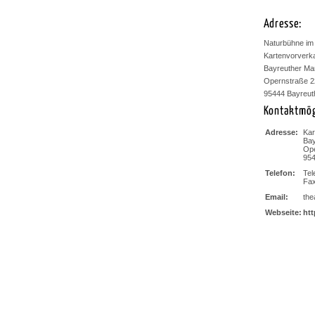
Adresse:
Naturbühne im
Kartenvorverka
Bayreuther Ma
Opernstraße 2
95444 Bayreut
Kontaktmög
Adresse:
Kar
Bay
Ope
954
Telefon:
Tel
Fax
Email:
the
Webseite:
htt