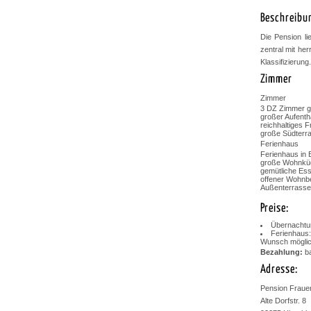
Beschreibu
Die Pension li
zentral mit her
Klassifizierung
Zimmer
Zimmer
3 DZ Zimmer ge
großer Aufenth
reichhaltiges 
große Südterr
Ferienhaus
Ferienhaus in 
große Wohnküc
gemütliche Ess
offener Wohnb
Außenterrasse m
Preise:
Übernachtun
Ferienhaus:
Wunsch möglich
Bezahlung:
b
Adresse:
Pension Fraue
Alte Dorfstr. 8