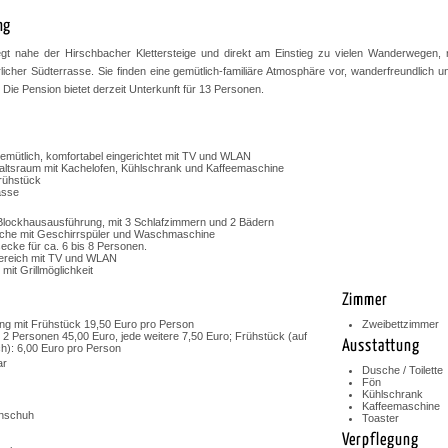
ng
egt nahe der Hirschbacher Klettersteige und direkt am Einstieg zu vielen Wanderwegen,
rlicher Südterrasse. Sie finden eine gemütlich-familiäre Atmosphäre vor, wanderfreundlich u
. Die Pension bietet derzeit Unterkunft für 13 Personen.
mütlich, komfortabel eingerichtet mit TV und WLAN
altsraum mit Kachelofen, Kühlschrank und Kaffeemaschine
Frühstück
asse
Blockhausausführung, mit 3 Schlafzimmern und 2 Bädern
he mit Geschirrspüler und Waschmaschine
ecke für ca. 6 bis 8 Personen.
ereich mit TV und WLAN
it Grillmöglichkeit
Zimmer
g mit Frühstück 19,50 Euro pro Person
Zweibettzimmer
 2 Personen 45,00 Euro, jede weitere 7,50 Euro; Frühstück (auf
Ausstattung
): 6,00 Euro pro Person
ar
Dusche / Toilette
Fön
Kühlschrank
Kaffeemaschine
nschuh
Toaster
Verpflegung