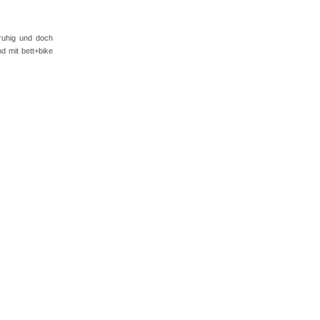
 ruhig und doch
nd mit bett+bike