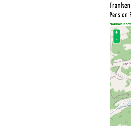
Franken
Pension 
Normale Kart
+
-