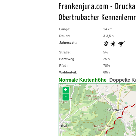
Frankenjura.com - Druck
Obertrubacher Kennenlern
Länge:
14 km
Dauer:
3-3,5 h
Jahreszeit:
Straße:
5%
Forstweg:
25%
Pfad:
70%
Waldanteil:
60%
Normale Kartenhöhe
Doppelte K
+
-