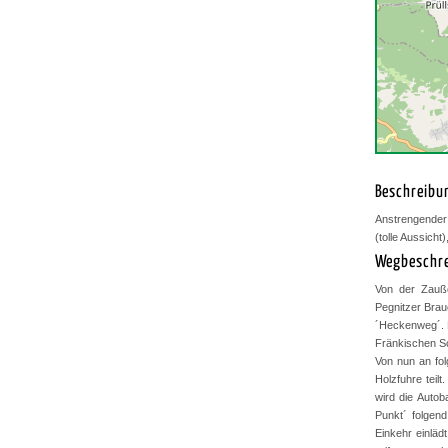
Beschreibu
Anstrengender
(tolle Aussicht
Wegbeschr
Von der Zauße
Pegnitzer Brau
´Heckenweg´. 
Fränkischen Sc
Von nun an fol
Holzfuhre teil
wird die Auto
Punkt´ folgen
Einkehr einläd