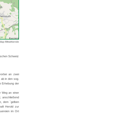
Map-Mitwirkende
ischen Schweiz
vorbei an zwei
 ab in den sog.
e Erhebung der
er Weg an einer
e; anschließend
e, dem ´gelben
aft Herold zur
auereien im Ort