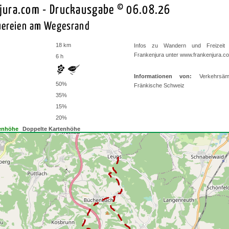
jura.com - Druckausgabe © 06.08.26
uereien am Wegesrand
18 km
Infos zu Wandern und Freizeit
Frankenjura unter
www.frankenjura.c
6 h
Informationen von:
Verkehrsäm
50%
Fränkische Schweiz
35%
15%
20%
enhöhe
Doppelte Kartenhöhe