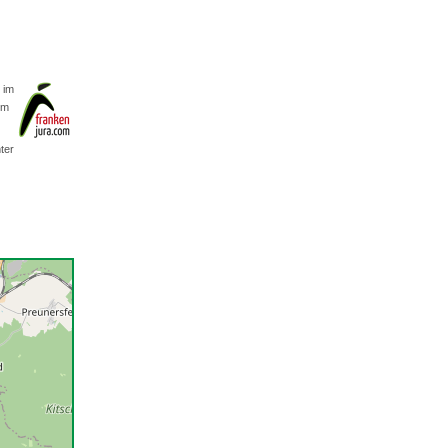
 im
om
ter