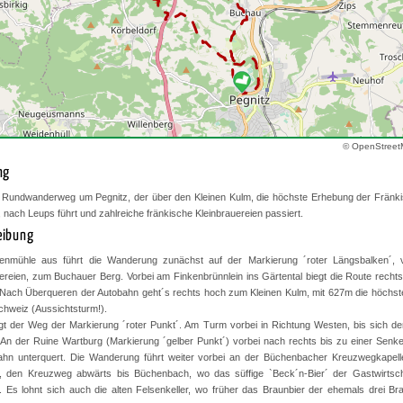
© OpenStreet
ng
 Rundwanderweg um Pegnitz, der über den Kleinen Kulm, die höchste Erhebung der Fränk
), nach Leups führt und zahlreiche fränkische Kleinbrauereien passiert.
eibung
nmühle aus führt die Wanderung zunächst auf der Markierung ´roter Längsbalken´, 
ereien, zum Buchauer Berg. Vorbei am Finkenbrünnlein ins Gärtental biegt die Route rechts
Nach Überqueren der Autobahn geht´s rechts hoch zum Kleinen Kulm, mit 627m die höchst
hweiz (Aussichtsturm!).
gt der Weg der Markierung ´roter Punkt´. Am Turm vorbei in Richtung Westen, bis sich d
t. An der Ruine Wartburg (Markierung ´gelber Punkt´) vorbei nach rechts bis zu einer Senk
bahn unterquert. Die Wanderung führt weiter vorbei an der Büchenbacher Kreuzwegkapell
d, den Kreuzweg abwärts bis Büchenbach, wo das süffige `Beck´n-Bier´ der Gastwirtsch
t. Es lohnt sich auch die alten Felsenkeller, wo früher das Braunbier der ehemals drei Br