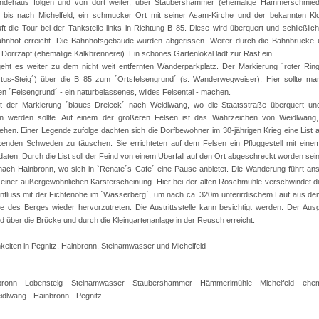
ndehaus folgen und von dort weiter, über Staubershammer (ehemalige Hammerschmie
bis nach Michelfeld, ein schmucker Ort mit seiner Asam-Kirche und der bekannten Klo
uft die Tour bei der Tankstelle links in Richtung B 85. Diese wird überquert und schließlic
Bahnhof erreicht. Die Bahnhofsgebäude wurden abgerissen. Weiter durch die Bahnbrücke
 Dörrzapf (ehemalige Kalkbrennerei). Ein schönes Gartenlokal lädt zur Rast ein.
eht es weiter zu dem nicht weit entfernten Wanderparkplatz. Der Markierung ´roter Rin
rtus-Steig´) über die B 85 zum ´Ortsfelsengrund´ (s. Wanderwegweiser). Hier sollte man
en ´Felsengrund´ - ein naturbelassenes, wildes Felsental - machen.
gt der Markierung ´blaues Dreieck´ nach Weidlwang, wo die Staatsstraße überquert un
n werden sollte. Auf einem der größeren Felsen ist das Wahrzeichen von Weidlwang,
ehen. Einer Legende zufolge dachten sich die Dorfbewohner im 30-jährigen Krieg eine List 
kenden Schweden zu täuschen. Sie errichteten auf dem Felsen ein Pfluggestell mit eine
aten. Durch die List soll der Feind von einem Überfall auf den Ort abgeschreckt worden sein
nach Hainbronn, wo sich in `Renate´s Cafe´ eine Pause anbietet. Die Wanderung führt a
einer außergewöhnlichen Karsterscheinung. Hier bei der alten Röschmühle verschwindet d
luss mit der Fichtenohe im ´Wasserberg´, um nach ca. 320m unterirdischem Lauf aus dem
e des Berges wieder hervorzutreten. Die Austrittsstelle kann besichtigt werden. Der Au
 über die Brücke und durch die Kleingartenanlage in der Reusch erreicht.
keiten in Pegnitz, Hainbronn, Steinamwasser und Michelfeld
bronn - Lobensteig - Steinamwasser - Staubershammer - Hämmerlmühle - Michelfeld - ehe
eidlwang - Hainbronn - Pegnitz