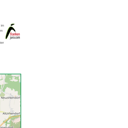
 im
om
ter