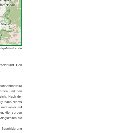
Map-Mitwirkende
feld führt. Den
.
isenbahnbrücke
lätzen und den
eicht. Nach der
egt nach rechts
 und weiter auf
er. Hier sorgen
Kriegszeiten die
r Beschilderung