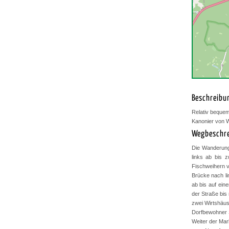
Beschreibu
Relativ bequem
Kanonier von W
Wegbeschr
Die Wanderung
links ab bis 
Fischweihern v
Brücke nach li
ab bis auf ein
der Straße bis
zwei Wirtshäuse
Dorfbewohner 
Weiter der Mar