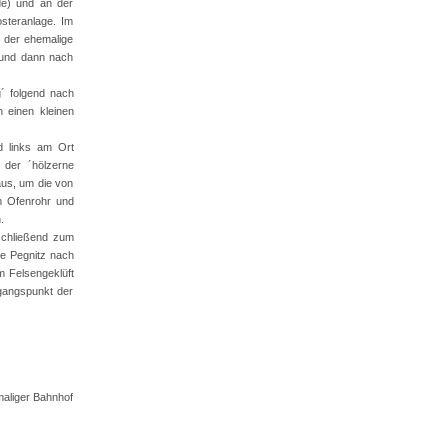
de) und an der
steranlage. Im
h der ehemalige
 und dann nach
g´ folgend nach
 einen kleinen
d links am Ort
 der ´hölzerne
aus, um die von
m Ofenrohr und
.
nschließend zum
ie Pegnitz nach
 Felsengeklüft
sgangspunkt der
maliger Bahnhof