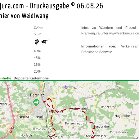
jura.com - Druckausgabe © 06.08.26
nier von Weidlwang
20 km
Infos zu Wandern und Freizeit
Frankenjura unter
www.frankenjura.c
5,5 h
Informationen von:
Verkehrsäm
40%
Fränkische Schweiz
45%
15%
20%
enhöhe
Doppelte Kartenhöhe