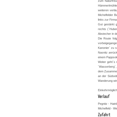
zum Naturfreu
Hämmerlmühle 
weiteren verlä
Michelfelder 
links zur Firma
Gut gestärkt g
rechts (´Hube
Abstecher in d
Die Route fol
vorbeigegange
Kanonier´ zu s
Nasnitz anrüc
einem Pappsold
Weiter geht´s 
´Wasserberg´, 
dem Zusammenf
an der Südseit
Wanderung wird
Einkehrmöglich
Verlauf
Pegnitz - Hain
Michelfeld - W
Zufahrt