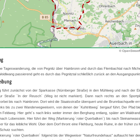
© OpenStreet
ng
e Tageswanderung, die von Pegnitz über Hainbronn und durch das Flembachtal nach Michel
eidlwang passierend geht es durch das Pegnitztal schließlich zurück an den Ausgangspunkt
eibung
 führt zunächst von der Sparkasse (Nürnberger Straße) in den Mühlweg und nach der E
zur Straße ´In der Reusch´ (Weg ist nicht markiert). Dann nach rechts an den Sportp
orbei bis nach Hainbronn. Dort wird die Staatsstraße überquert und die Brunnbachquelle err
nks bis zu zwei Wanderwegweisern, von denen der ´Kuhtrittweg´ bergauf führt. Der Pfad bi
en Feldweg. Hier geht´s nach links weiter immer den Berghang entlang, später am Waldrand
 nach Lobenstein. Hier führt der Weg (Markierung ´roter Querbalken´) bis nach Steinamwass
r für das leibliche Wohl. Über dem Dorf thront eine Fliehburg, heute Ruine, in der früher zu 
Schutz suchten.
kierung ´roter Querbalken´ folgend bis der Wegweiser "Naturfreundehaus" auftaucht hier de