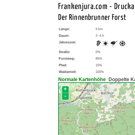
Frankenjura.com - Druck
Der Rinnenbrunner Forst
Länge:
9 km
Dauer:
3 -4 h
Jahreszeit:
Straße:
0%
Forstweg:
85%
Pfad:
15%
Waldanteil:
100%
Normale Kartenhöhe
Doppelte K
+
-