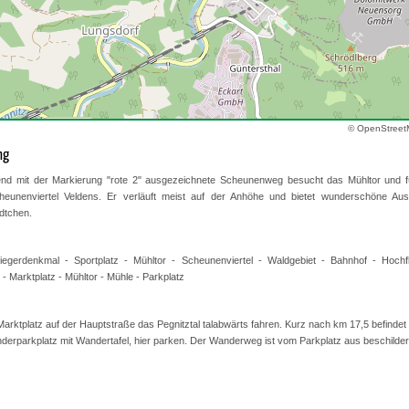
© OpenStreet
ng
nd mit der Markierung "rote 2" ausgezeichnete Scheunenweg besucht das Mühltor und f
cheunenviertel Veldens. Er verläuft meist auf der Anhöhe und bietet wunderschöne Aus
dtchen.
riegerdenkmal - Sportplatz - Mühltor - Scheunenviertel - Waldgebiet - Bahnhof - Hochf
- Marktplatz - Mühltor - Mühle - Parkplatz
arktplatz auf der Hauptstraße das Pegnitztal talabwärts fahren. Kurz nach km 17,5 befindet 
derparkplatz mit Wandertafel, hier parken. Der Wanderweg ist vom Parkplatz aus beschilder