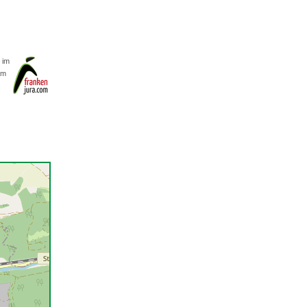
 im
om