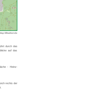
Map-Mitwirkende
ührt durch das
blicke auf das
läche - Heinz-
sich rechts der
t.