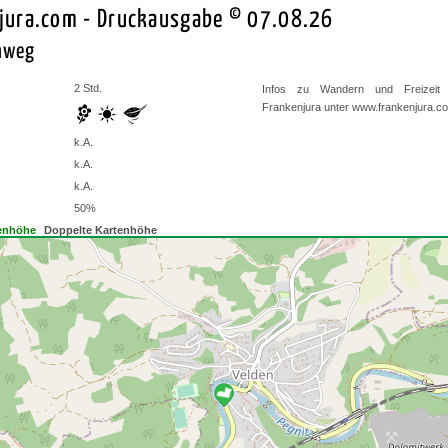
jura.com - Druckausgabe © 07.08.26
nweg
2 Std.
Infos zu Wandern und Freizeit
Frankenjura unter
www.frankenjura.c
k.A.
k.A.
k.A.
50%
enhöhe
Doppelte Kartenhöhe