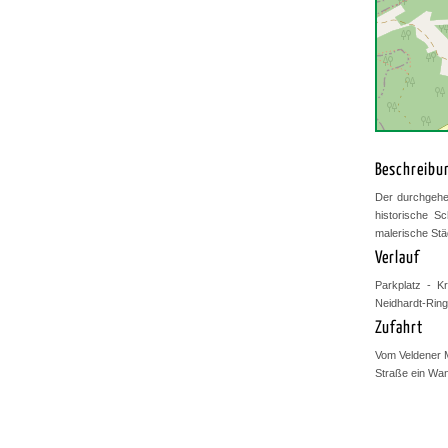
Beschreibu
Der durchgehe
historische S
malerische Stä
Verlauf
Parkplatz - K
Neidhardt-Ring 
Zufahrt
Vom Veldener M
Straße ein Wan