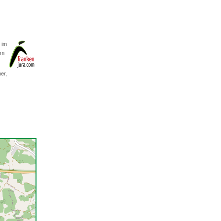
 im
om
r,