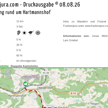
jura.com - Druckausgabe © 08.08.26
ng rund um Hartmannshof
11 km
Infos zu Wandern und Freizeit
Frankenjura unter
www.frankenjura.c
3 Std.
Informationen von:
Jonas Meßne
5 %
Lars Griebel
30 %
5 %
60 %
:
im Uhrzeigersinn
enhöhe
Doppelte Kartenhöhe