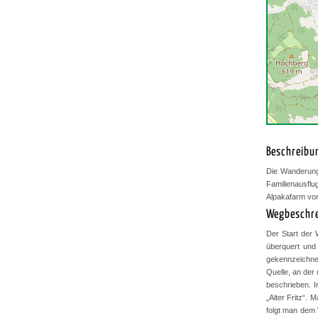
Beschreibu
Die Wanderung
Familienausflu
Alpakafarm vorh
Wegbeschr
Der Start der 
überquert und
gekennzeichnet
Quelle, an der
beschrieben. 
„Alter Fritz“.
folgt man dem 