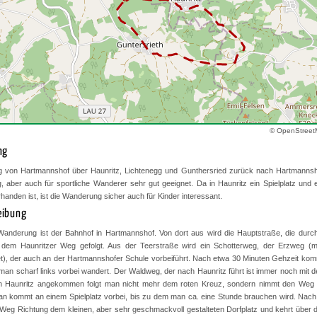
© OpenStreet
ng
 von Hartmannshof über Haunritz, Lichtenegg und Gunthersried zurück nach Hartmannshof
g, aber auch für sportliche Wanderer sehr gut geeignet. Da in Haunritz ein Spielplatz und
anden ist, ist die Wanderung sicher auch für Kinder interessant.
eibung
Wanderung ist der Bahnhof in Hartmannshof. Von dort aus wird die Hauptstraße, die durch
 dem Haunritzer Weg gefolgt. Aus der Teerstraße wird ein Schotterweg, der Erzweg (m
), der auch an der Hartmannshofer Schule vorbeiführt. Nach etwa 30 Minuten Gehzeit ko
 man scharf links vorbei wandert. Der Waldweg, der nach Haunritz führt ist immer noch mit 
In Haunritz angekommen folgt man nicht mehr dem roten Kreuz, sondern nimmt den We
 Man kommt an einem Spielplatz vorbei, bis zu dem man ca. eine Stunde brauchen wird. Nach
Weg Richtung dem kleinen, aber sehr geschmackvoll gestalteten Dorfplatz und kehrt über 