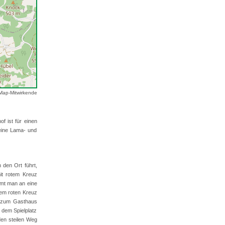
Map-Mitwirkende
 ist für einen
 eine Lama- und
 den Ort führt,
it rotem Kreuz
mmt man an eine
dem roten Kreuz
g zum Gasthaus
 dem Spielplatz
den steilen Weg