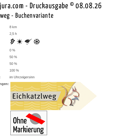
jura.com - Druckausgabe © 08.08.26
lweg - Buchenvariante
8 km
2,5 h
0 %
50 %
50 %
100 %
:
im Uhrzeigersinn
ngen: