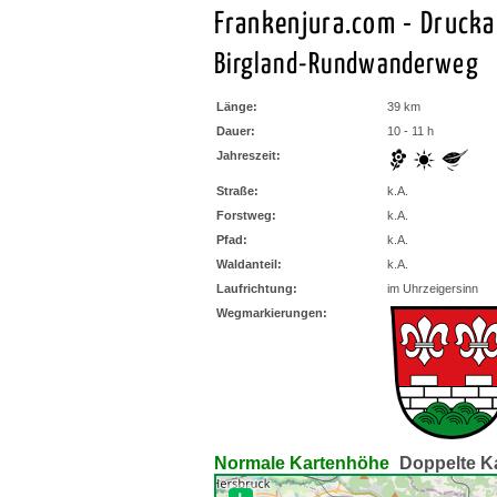
Frankenjura.com - Druck
Birgland-Rundwanderweg
Länge:
39 km
Dauer:
10 - 11 h
Jahreszeit:
Straße:
k.A.
Forstweg:
k.A.
Pfad:
k.A.
Waldanteil:
k.A.
Laufrichtung:
im Uhrzeigersinn
Wegmarkierungen:
Normale Kartenhöhe
Doppelte K