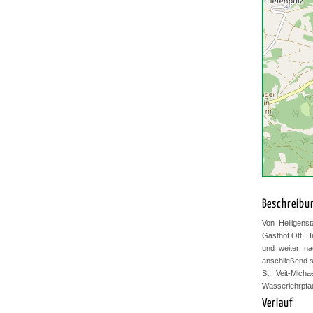
Beschreibu
Von Heiligenst
Gasthof Ott. H
und weiter n
anschließend s
St. Veit-Mich
Wasserlehrpfad
Verlauf