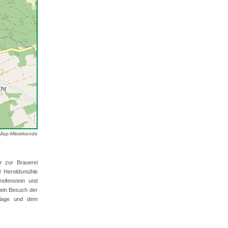
Map-Mitwirkende
er zur Brauerei
ur Heroldsmühle
ifenstein und
 ein Besuch der
anlage und dem