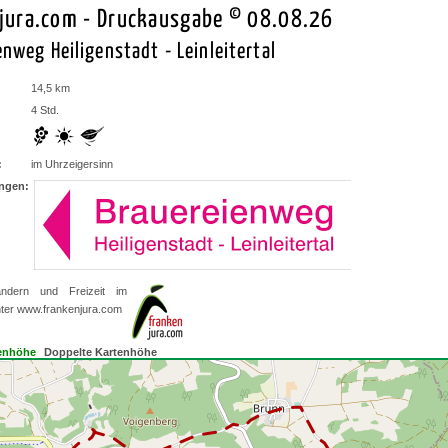
jura.com - Druckausgabe © 08.08.26
nweg Heiligenstadt - Leinleitertal
14,5 km
4 Std.
:
im Uhrzeigersinn
ngen:
ndern und Freizeit im
nter
www.frankenjura.com
enhöhe
Doppelte Kartenhöhe