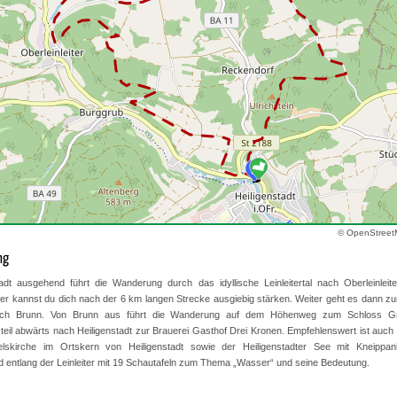
© OpenStreet
ng
adt ausgehend führt die Wanderung durch das idyllische Leinleitertal nach Oberleinleit
ier kannst du dich nach der 6 km langen Strecke ausgiebig stärken. Weiter geht es dann z
ach Brunn. Von Brunn aus führt die Wanderung auf dem Höhenweg zum Schloss Gre
teil abwärts nach Heiligenstadt zur Brauerei Gasthof Drei Kronen. Empfehlenswert ist auch
aelskirche im Ortskern von Heiligenstadt sowie der Heiligenstadter See mit Kneipp
 entlang der Leinleiter mit 19 Schautafeln zum Thema „Wasser“ und seine Bedeutung.