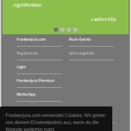
zugutekommen.
» weitere Infos
Frankenjura.com
Rock-Events
Registrieren
Sperrungsliste
Login
Frankenjura Premium
KletterApp
Bergfreunde.de
Klettern Trubachtal
Frankenjura.com verwendet Cookies. Wir gehen
von deinem Einverständnis aus, wenn du die
Klettersteige
Website weiterhin nutzt.