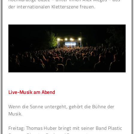
der internationalen Kletterszene freuen.
Live-Musik am Abend
Wenn die Sonne untergeht, gehört die Bühne der
Musik.
Freitag: Thomas Huber bringt mit seiner Band Plastic