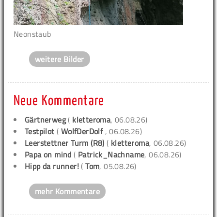
Neonstaub
weitere Bilder
Neue Kommentare
Gärtnerweg
(
kletteroma
, 06.08.26)
Testpilot
(
WolfDerDolf
, 06.08.26)
Leerstettner Turm (R8)
(
kletteroma
, 06.08.26)
Papa on mind
(
Patrick_Nachname
, 06.08.26)
Hipp da runner!
(
Tom
, 05.08.26)
mehr Kommentare