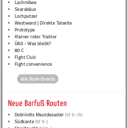
Lachmöwe
Skarabäus
Lochputzer
Westwand | Direkte Talseite
Prototype
Kleiner roter Traktor
Ü60 - Was bleibt?
80 C
Fight Club
Fight convenience
alle Rock-Events
Neue Barfuß Routen
Dobrindts Mautdesaster
(bf 6-/6)
Südkante
(bf 9-)