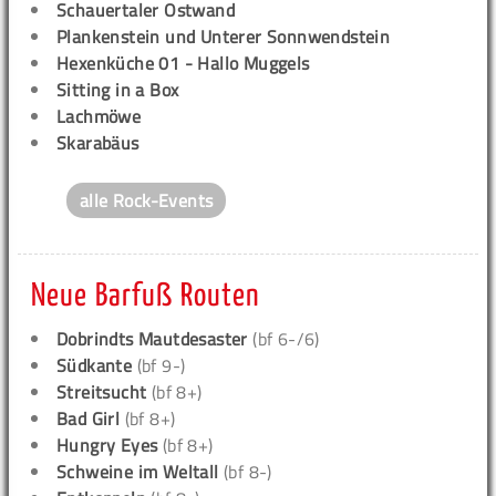
Schauertaler Ostwand
Plankenstein und Unterer Sonnwendstein
Hexenküche 01 - Hallo Muggels
Sitting in a Box
Lachmöwe
Skarabäus
alle Rock-Events
Neue Barfuß Routen
Dobrindts Mautdesaster
(bf 6-/6)
Südkante
(bf 9-)
Streitsucht
(bf 8+)
Bad Girl
(bf 8+)
Hungry Eyes
(bf 8+)
Schweine im Weltall
(bf 8-)