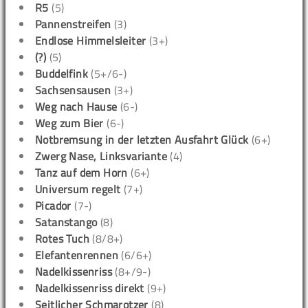
R5
(5)
Pannenstreifen
(3)
Endlose Himmelsleiter
(3+)
(?)
(5)
Buddelfink
(5+/6-)
Sachsensausen
(3+)
Weg nach Hause
(6-)
Weg zum Bier
(6-)
Notbremsung in der letzten Ausfahrt Glück
(6+)
Zwerg Nase, Linksvariante
(4)
Tanz auf dem Horn
(6+)
Universum regelt
(7+)
Picador
(7-)
Satanstango
(8)
Rotes Tuch
(8/8+)
Elefantenrennen
(6/6+)
Nadelkissenriss
(8+/9-)
Nadelkissenriss direkt
(9+)
Seitlicher Schmarotzer
(8)