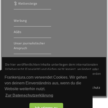
Klettersteige
Werbung
AGBs
Unser journalistischer
Anspruch
Die hier veröffentlichten Inhalte unterliegen dem internationalen
Urheberrecht (Copyright) und dürfen nicht kopiert, verändert oder
unverändert wiederveröffentlicht werden. Gegen Verstöße werden
Frankenjura.com verwendet Cookies. Wir gehen
wir auf juristischem Wege vorgehen.
von deinem Einverständnis aus, wenn du die
Kontakt
Impressum
Datenschutz
Website weiterhin nutzt.
Zur Datenschutzerklärung
Ich stimme zu