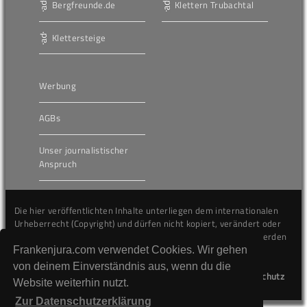
Bergfreunde.de
Klettern Trubachtal
Klettersteige
Werbung
AGBs
Unser journalistischer
Anspruch
Die hier veröffentlichten Inhalte unterliegen dem internationalen
Urheberrecht (Copyright) und dürfen nicht kopiert, verändert oder
unverändert wiederveröffentlicht werden. Gegen Verstöße werden
wir auf juristischem Wege vorgehen.
Frankenjura.com verwendet Cookies. Wir gehen
von deinem Einverständnis aus, wenn du die
Kontakt
Impressum
Datenschutz
Website weiterhin nutzt.
Zur Datenschutzerklärung