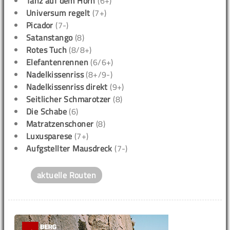
Tanz auf dem Horn
(6+)
Universum regelt
(7+)
Picador
(7-)
Satanstango
(8)
Rotes Tuch
(8/8+)
Elefantenrennen
(6/6+)
Nadelkissenriss
(8+/9-)
Nadelkissenriss direkt
(9+)
Seitlicher Schmarotzer
(8)
Die Schabe
(6)
Matratzenschoner
(8)
Luxusparese
(7+)
Aufgstellter Mausdreck
(7-)
aktuelle Routen