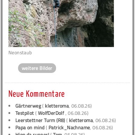
Neonstaub
weitere Bilder
Neue Kommentare
Gärtnerweg
(
kletteroma
, 06.08.26)
Testpilot
(
WolfDerDolf
, 06.08.26)
Leerstettner Turm (R8)
(
kletteroma
, 06.08.26)
Papa on mind
(
Patrick_Nachname
, 06.08.26)
Hipp da runner!
(
Tom
, 05.08.26)