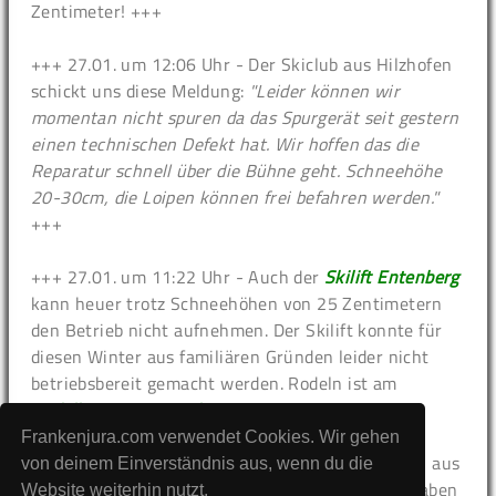
Zentimeter! +++
+++ 27.01. um 12:06 Uhr - Der Skiclub aus Hilzhofen
schickt uns diese Meldung:
"Leider können wir
momentan nicht spuren da das Spurgerät seit gestern
einen technischen Defekt hat. Wir hoffen das die
Reparatur schnell über die Bühne geht. Schneehöhe
20-30cm, die Loipen können frei befahren werden."
+++
+++ 27.01. um 11:22 Uhr - Auch der
Skilift Entenberg
kann heuer trotz Schneehöhen von 25 Zentimetern
den Betrieb nicht aufnehmen. Der Skilift konnte für
diesen Winter aus familiären Gründen leider nicht
betriebsbereit gemacht werden. Rodeln ist am
Rodelhang am Entenberg
aber möglich! +++
Frankenjura.com verwendet Cookies. Wir gehen
+++ 27.01. um 11:15 Uhr - schlechte Nachrichten aus
von deinem Einverständnis aus, wenn du die
Spies für Ski-Alpin-Fans: Nach einer Begehung haben
Website weiterhin nutzt.