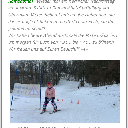
Romansthal
:
"Wieder mal ein herrlicher Nachmittag
an unserem Skilift in Romansthal/Staffelberg am
Obermain! Vielen lieben Dank an alle Helfenden, die
das ermöglicht haben und natürlich an Euch, die ihr
gekommen seid!!!!
Wir haben heute Abend nochmals die Piste präpariert
um morgen für Euch von 13:00 bis 17:00 zu öffnen!!
Wir freuen uns auf Euren Besuch!!"
+++