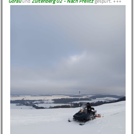
Görau
und
Zultenberg 02 - Nach Prelitz
gespurt. +++