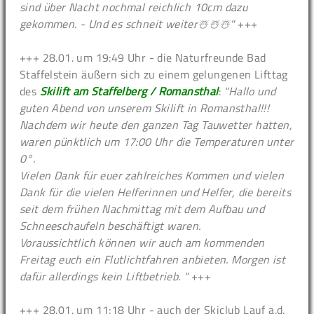
sind über Nacht nochmal reichlich 10cm dazu
gekommen. - Und es schneit weiter☃️☃️☃️"
+++
+++ 28.01. um 19:49 Uhr - die Naturfreunde Bad
Staffelstein äußern sich zu einem gelungenen Lifttag
des
Skilift am Staffelberg / Romansthal
:
"Hallo und
guten Abend von unserem Skilift in Romansthal!!!
Nachdem wir heute den ganzen Tag Tauwetter hatten,
waren pünktlich um 17:00 Uhr die Temperaturen unter
0°.
Vielen Dank für euer zahlreiches Kommen und vielen
Dank für die vielen Helferinnen und Helfer, die bereits
seit dem frühen Nachmittag mit dem Aufbau und
Schneeschaufeln beschäftigt waren.
Voraussichtlich können wir auch am kommenden
Freitag euch ein Flutlichtfahren anbieten. Morgen ist
dafür allerdings kein Liftbetrieb. "
+++
+++ 28.01. um 11:18 Uhr - auch der Skiclub Lauf a.d.