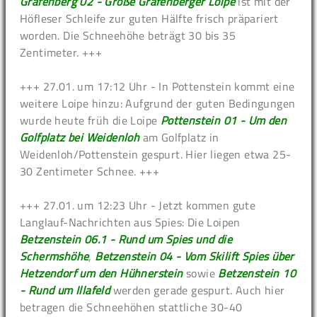
Gräfenberg 02 - Große Gräfenberger Loipe
ist mit der
Höfleser Schleife zur guten Hälfte frisch präpariert
worden. Die Schneehöhe beträgt 30 bis 35
Zentimeter. +++
+++ 27.01. um 17:12 Uhr - In Pottenstein kommt eine
weitere Loipe hinzu: Aufgrund der guten Bedingungen
wurde heute früh die Loipe
Pottenstein 01 - Um den
Golfplatz bei Weidenloh
am Golfplatz in
Weidenloh/Pottenstein gespurt. Hier liegen etwa 25-
30 Zentimeter Schnee. +++
+++ 27.01. um 12:23 Uhr - Jetzt kommen gute
Langlauf-Nachrichten aus Spies: Die Loipen
Betzenstein 06.1 - Rund um Spies und die
Schermshöhe
,
Betzenstein 04 - Vom Skilift Spies über
Hetzendorf um den Hühnerstein
sowie
Betzenstein 10
- Rund um Illafeld
werden gerade gespurt. Auch hier
betragen die Schneehöhen stattliche 30-40