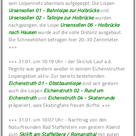
sein Loipennetz abermals aufgepeppt. Die Loipen
Ursensollen 01 - Bahnloipe zur Hoibrücke
und
Ursensollen 02 - Talloipe zur Hoibrücke
wurden
nachgezogen, die Loipe
Ursensollen 06 - Hoibrücke
nach Hausen
wurde auf die volle Distanz ausgebaut.
Die Schneehöhen betragen hier 20-30 Zentimeter.
+++
+++ 31.01. um 10:19 Uhr - der Skiclub Lauf a.d.
Pegnitz war gestern wieder in seinem Eichenstruther
Loipengebiet aktiv: Zur bereits bestehenden
Eichenstruth 01 - Obstbaumloipe
sind seit gestern
auch die Loipen
Eichenstruth 02 - Rund um
Eichenstruth
und
Eichenstruth 04 - Skaterrunde
präpariert, was Skatingfans freuen dürfte. +++
+++ 31.01. um 10:07 Uhr - Nachtrag von den
Naturfreunden Bad Staffelstein von gestern Abend
zum
Skilift am Staffelberg / Romansthal
mit guten