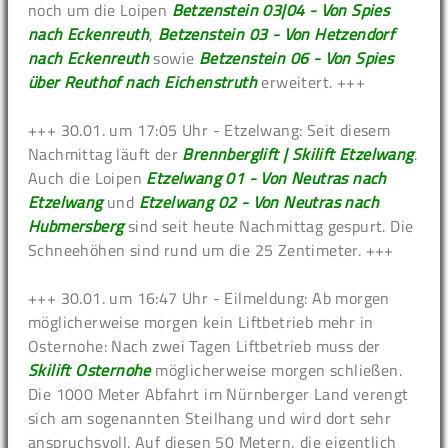
noch um die Loipen
Betzenstein 03|04 - Von Spies
nach Eckenreuth
,
Betzenstein 03 - Von Hetzendorf
nach Eckenreuth
sowie
Betzenstein 06 - Von Spies
über Reuthof nach Eichenstruth
erweitert. +++
+++ 30.01. um 17:05 Uhr - Etzelwang: Seit diesem
Nachmittag läuft der
Brennberglift | Skilift Etzelwang
.
Auch die Loipen
Etzelwang 01 - Von Neutras nach
Etzelwang
und
Etzelwang 02 - Von Neutras nach
Hubmersberg
sind seit heute Nachmittag gespurt. Die
Schneehöhen sind rund um die 25 Zentimeter. +++
+++ 30.01. um 16:47 Uhr - Eilmeldung: Ab morgen
möglicherweise morgen kein Liftbetrieb mehr in
Osternohe: Nach zwei Tagen Liftbetrieb muss der
Skilift Osternohe
möglicherweise morgen schließen.
Die 1000 Meter Abfahrt im Nürnberger Land verengt
sich am sogenannten Steilhang und wird dort sehr
anspruchsvoll. Auf diesen 50 Metern, die eigentlich