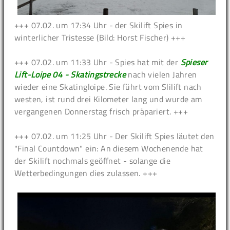
+++ 07.02. um 17:34 Uhr - der Skilift Spies in
winterlicher Tristesse (Bild: Horst Fischer) +++
+++ 07.02. um 11:33 Uhr - Spies hat mit der
Spieser
Lift-Loipe 04 - Skatingstrecke
nach vielen Jahren
wieder eine Skatingloipe. Sie führt vom Slilift nach
westen, ist rund drei Kilometer lang und wurde am
vergangenen Donnerstag frisch präpariert. +++
+++ 07.02. um 11:25 Uhr - Der Skilift Spies läutet den
"Final Countdown" ein: An diesem Wochenende hat
der Skilift nochmals geöffnet - solange die
Wetterbedingungen dies zulassen. +++