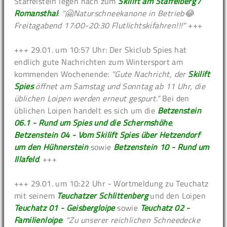
Staffelstein legen nach zum
Skilift am Staffelberg /
Romansthal
:
"🤗Naturschneekanone in Betrieb😂
Freitagabend 17:00-20:30 Flutlichtskifahren!!!"
+++
+++ 29.01. um 10:57 Uhr: Der Skiclub Spies hat
endlich gute Nachrichten zum Wintersport am
kommenden Wochenende:
"Gute Nachricht, der
Skilift
Spies
öffnet am Samstag und Sonntag ab 11 Uhr, die
üblichen Loipen werden erneut gespurt."
Bei den
üblichen Loipen handelt es sich um die
Betzenstein
06.1 - Rund um Spies und die Schermshöhe
,
Betzenstein 04 - Vom Skilift Spies über Hetzendorf
um den Hühnerstein
sowie
Betzenstein 10 - Rund um
Illafeld
. +++
+++ 29.01. um 10:22 Uhr - Wortmeldung zu Teuchatz
mit seinem
Teuchatzer Schlittenberg
und den Loipen
Teuchatz 01 - Geisbergloipe
sowie
Teuchatz 02 -
Familienloipe
:
"Zu unserer reichlichen Schneedecke