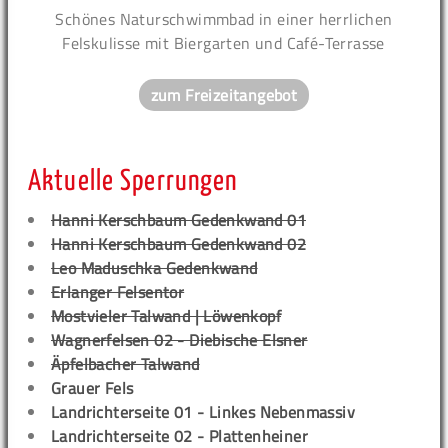
Schönes Naturschwimmbad in einer herrlichen
Felskulisse mit Biergarten und Café-Terrasse
zum Freizeitangebot
Aktuelle Sperrungen
Hanni Kerschbaum Gedenkwand 01
Hanni Kerschbaum Gedenkwand 02
Leo Maduschka Gedenkwand
Erlanger Felsentor
Mostvieler Talwand | Löwenkopf
Wagnerfelsen 02 - Diebische Elsner
Äpfelbacher Talwand
Grauer Fels
Landrichterseite 01 - Linkes Nebenmassiv
Landrichterseite 02 - Plattenheiner