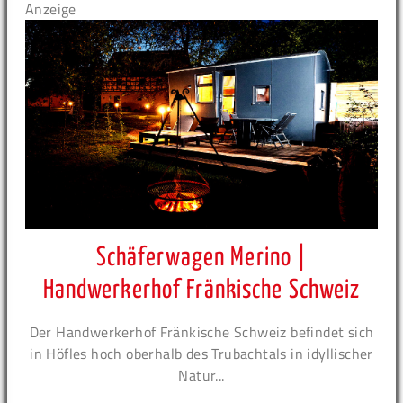
Anzeige
Schäferwagen Merino |
Handwerkerhof Fränkische Schweiz
Der Handwerkerhof Fränkische Schweiz befindet sich
in Höfles hoch oberhalb des Trubachtals in idyllischer
Natur...