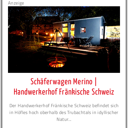
Anzeige
Schäferwagen Merino |
Handwerkerhof Fränkische Schweiz
Der Handwerkerhof Fränkische Schweiz befindet sich
in Höfles hoch oberhalb des Trubachtals in idyllischer
Natur...