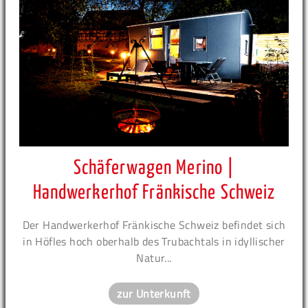
Schäferwagen Merino |
Handwerkerhof Fränkische Schweiz
Der Handwerkerhof Fränkische Schweiz befindet sich
in Höfles hoch oberhalb des Trubachtals in idyllischer
Natur...
zur Unterkunft