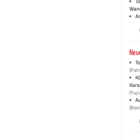
T
Wan
A
Neu
To
(Pat
K
Kara
(Yuj
A
(Bee