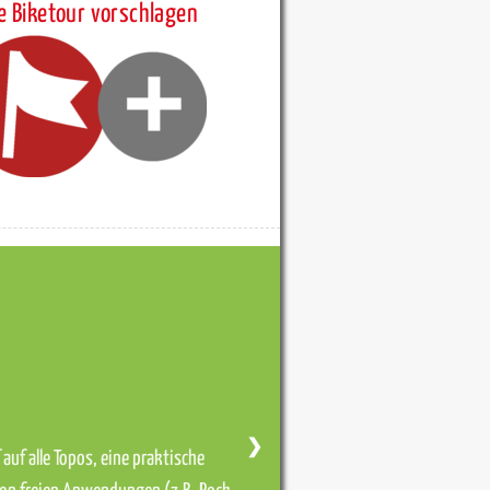
e Biketour vorschlagen
❯
auf alle Topos, eine praktische