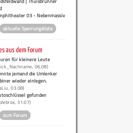
odsfeldwand | Thuisbrunner
d
mphitheater 03 - Nebenmassiv
aktuelle Sperrungsliste
es aus dem Forum
uren für kleinere Leute
rick_Nachname, 06.08)
önnte jemand die Umlenker
biner wieder einlegen.
iaLiu, 03.08)
utoschlüssel gefunden
blebrox, 31.07)
zum Forum