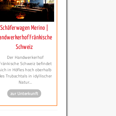
Schäferwagen Merino |
andwerkerhof Fränkische
Schweiz
Der Handwerkerhof
Fränkische Schweiz befindet
sich in Höfles hoch oberhalb
des Trubachtals in idyllischer
Natur...
zur Unterkunft