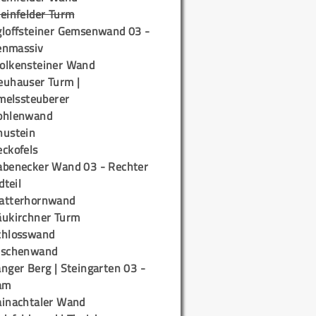
teinfelder Turm
gloffsteiner Gemsenwand 03 -
enmassiv
olkensteiner Wand
euhauser Turm |
elssteuberer
ohlenwand
hustein
eckofels
abenecker Wand 03 - Rechter
teil
atterhornwand
äukirchner Turm
chlosswand
ischenwand
nger Berg | Steingarten 03 -
am
ainachtaler Wand