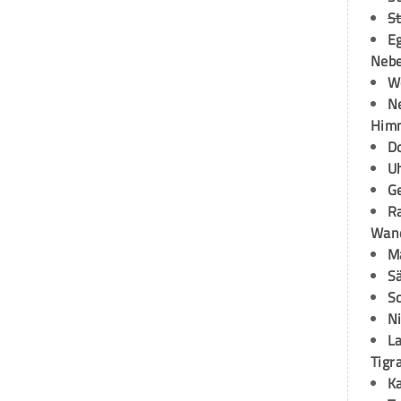
S
E
Neb
W
N
Himm
D
U
G
R
Wand
M
S
S
N
La
Tigr
K