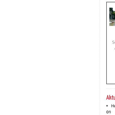
S
Akt
H
01