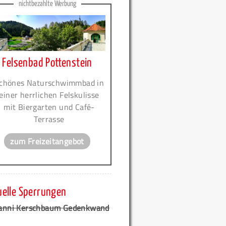
nichtbezahlte Werbung
Felsenbad Pottenstein
chönes Naturschwimmbad in
einer herrlichen Felskulisse
mit Biergarten und Café-
Terrasse
zum Freizeitangebot
uelle Sperrungen
anni Kerschbaum Gedenkwand