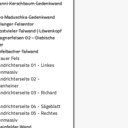
anni Kerschbaum Gedenkwand
eo Maduschka Gedenkwand
langer Felsentor
ostvieler Talwand | Löwenkopf
agnerfelsen 02 - Diebische
er
pfelbacher Talwand
auer Fels
ndrichterseite 01 - Linkes
enmassiv
ndrichterseite 02 -
tenheiner
ndrichterseite 03 - Richard
ndrichterseite 04 - Sägeblatt
ndrichterseite 05 - Rechtes
enmassiv
teinfelder Wand