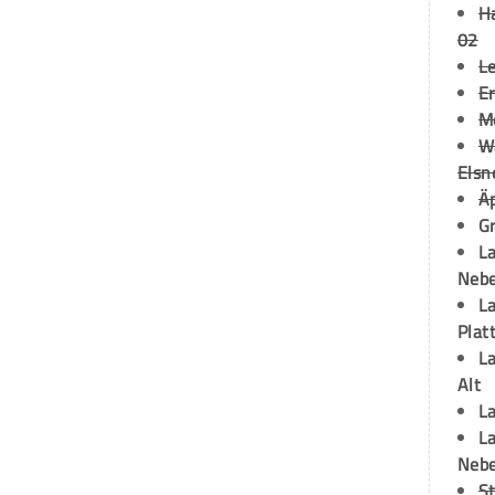
H
02
L
Er
M
W
Elsn
Ä
Gr
La
Neb
La
Plat
La
Alt
La
La
Neb
S