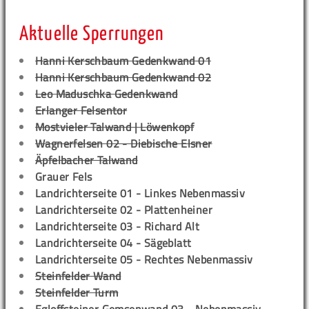
Aktuelle Sperrungen
Hanni Kerschbaum Gedenkwand 01
Hanni Kerschbaum Gedenkwand 02
Leo Maduschka Gedenkwand
Erlanger Felsentor
Mostvieler Talwand | Löwenkopf
Wagnerfelsen 02 - Diebische Elsner
Äpfelbacher Talwand
Grauer Fels
Landrichterseite 01 - Linkes Nebenmassiv
Landrichterseite 02 - Plattenheiner
Landrichterseite 03 - Richard Alt
Landrichterseite 04 - Sägeblatt
Landrichterseite 05 - Rechtes Nebenmassiv
Steinfelder Wand
Steinfelder Turm
Egloffsteiner Gemsenwand 03 - Nebenmassiv