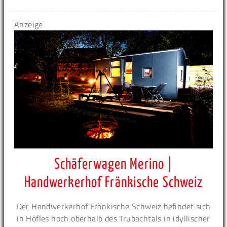
Anzeige
Schäferwagen Merino |
Handwerkerhof Fränkische Schweiz
Der Handwerkerhof Fränkische Schweiz befindet sich
in Höfles hoch oberhalb des Trubachtals in idyllischer