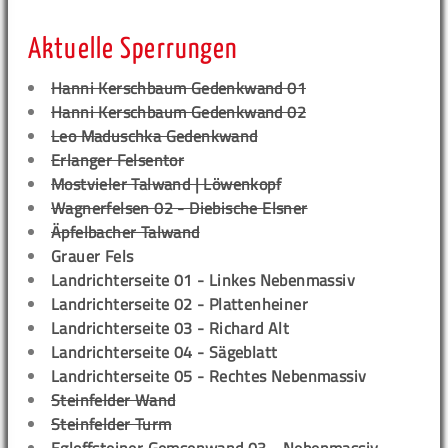
Aktuelle Sperrungen
Hanni Kerschbaum Gedenkwand 01
Hanni Kerschbaum Gedenkwand 02
Leo Maduschka Gedenkwand
Erlanger Felsentor
Mostvieler Talwand | Löwenkopf
Wagnerfelsen 02 - Diebische Elsner
Äpfelbacher Talwand
Grauer Fels
Landrichterseite 01 - Linkes Nebenmassiv
Landrichterseite 02 - Plattenheiner
Landrichterseite 03 - Richard Alt
Landrichterseite 04 - Sägeblatt
Landrichterseite 05 - Rechtes Nebenmassiv
Steinfelder Wand
Steinfelder Turm
Egloffsteiner Gemsenwand 03 - Nebenmassiv