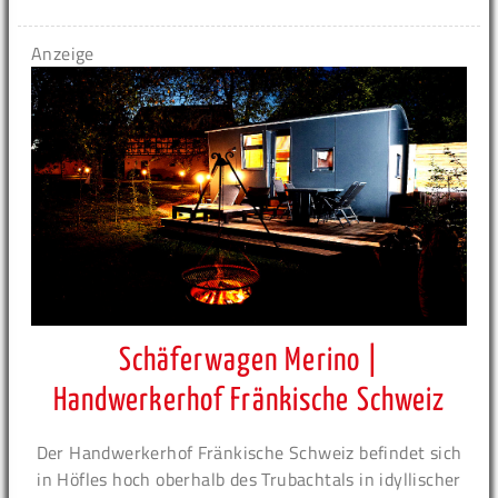
Anzeige
Schäferwagen Merino |
Handwerkerhof Fränkische Schweiz
Der Handwerkerhof Fränkische Schweiz befindet sich
in Höfles hoch oberhalb des Trubachtals in idyllischer