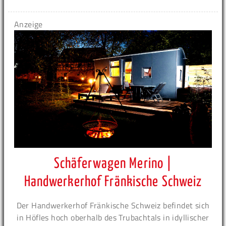
Anzeige
Schäferwagen Merino |
Handwerkerhof Fränkische Schweiz
Der Handwerkerhof Fränkische Schweiz befindet sich
in Höfles hoch oberhalb des Trubachtals in idyllischer