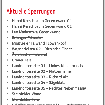
Aktuelle Sperrungen
Hanni Kerschbaum Gedenkwand 01
Hanni Kerschbaum Gedenkwand 02
Leo Maduschka Gedenkwand
Erlanger Felsentor
Mostvieler Talwand | Löwenkopf
Wagnerfelsen 02 - Diebische Elsner
Äpfelbacher Talwand
Grauer Fels
Landrichterseite 01 - Linkes Nebenmassiv
Landrichterseite 02 - Plattenheiner
Landrichterseite 03 - Richard Alt
Landrichterseite 04 - Sägeblatt
Landrichterseite 05 - Rechtes Nebenmassiv
Steinfelder Wand
Steinfelder Turm
Egloffsteiner Gemsenwand 03 - Nebenmassiv