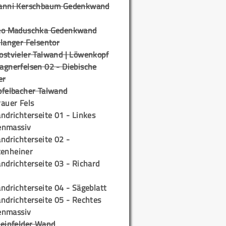
anni Kerschbaum Gedenkwand
eo Maduschka Gedenkwand
langer Felsentor
ostvieler Talwand | Löwenkopf
agnerfelsen 02 - Diebische
er
pfelbacher Talwand
auer Fels
ndrichterseite 01 - Linkes
enmassiv
ndrichterseite 02 -
tenheiner
ndrichterseite 03 - Richard
ndrichterseite 04 - Sägeblatt
ndrichterseite 05 - Rechtes
enmassiv
teinfelder Wand