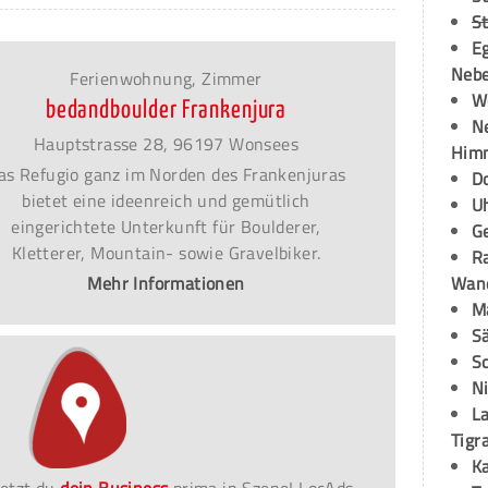
S
E
Neb
Ferienwohnung, Zimmer
W
bedandboulder Frankenjura
N
Hauptstrasse 28, 96197 Wonsees
Himm
as Refugio ganz im Norden des Frankenjuras
D
bietet eine ideenreich und gemütlich
U
eingerichtete Unterkunft für Boulderer,
G
Kletterer, Mountain- sowie Gravelbiker.
R
Mehr Informationen
Wand
M
S
S
N
La
Tigr
K
etzt du
dein Business
prima in Szene! LocAds