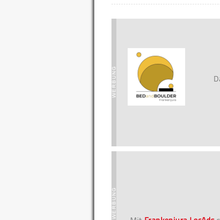
D
Mit
Frankenjura LocAds
s