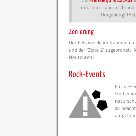
informiert über dich und 
Umgebung! Probi
Zonierung
Der Fels wurde im Rahmen eine
und der 'Zone 2' zugeordnet: K
Neutouren!
Rock-Events
Für diese
sind eine
naturschu
zu beacht
aufgefall