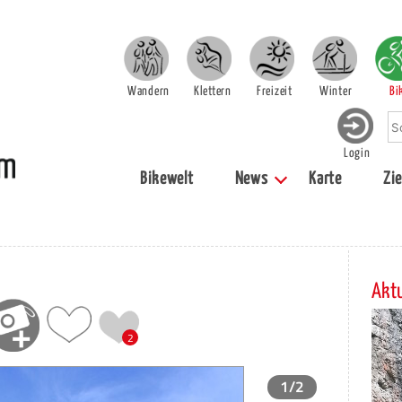
Wandern
Klettern
Freizeit
Winter
Bi
Login
Bikewelt
News
Karte
Zie
Aktu
2
1/2