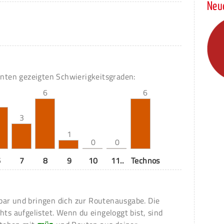
Neu
unten gezeigten Schwierigkeitsgraden:
6
6
5
3
1
0
0
6
7
8
9
10
11..
Technos
ar und bringen dich zur Routenausgabe. Die
hts aufgelistet. Wenn du eingeloggt bist, sind