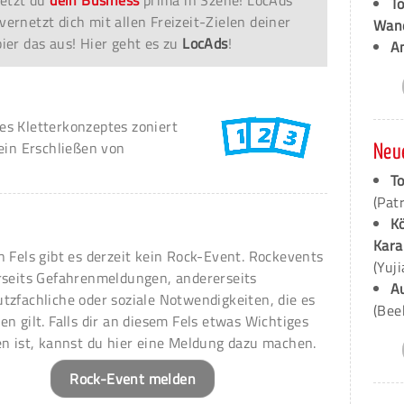
T
vernetzt dich mit allen Freizeit-Zielen deiner
Wan
er das aus! Hier geht es zu
LocAds
!
A
s Kletterkonzeptes zoniert
ein Erschließen von
Neu
To
(Pat
K
Kara
n Fels gibt es derzeit kein Rock-Event. Rockevents
(Yuj
rseits Gefahrenmeldungen, andererseits
A
tzfachliche oder soziale Notwendigkeiten, die es
(Bee
en gilt. Falls dir an diesem Fels etwas Wichtiges
en ist, kannst du hier eine Meldung dazu machen.
Rock-Event melden