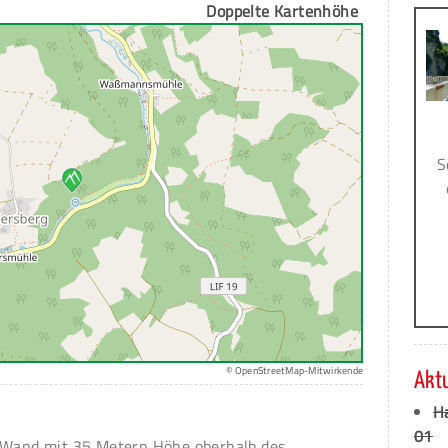
Doppelte Kartenhöhe
S
© OpenStreetMap-Mitwirkende
Akt
H
01
e Wand mit 35 Metern Höhe oberhalb des