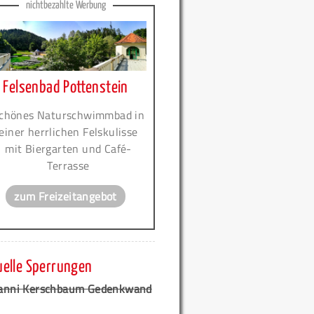
nichtbezahlte Werbung
Felsenbad Pottenstein
chönes Naturschwimmbad in
einer herrlichen Felskulisse
mit Biergarten und Café-
Terrasse
zum Freizeitangebot
uelle Sperrungen
anni Kerschbaum Gedenkwand