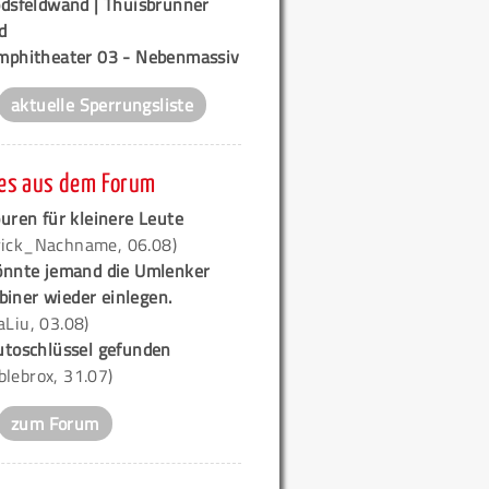
odsfeldwand | Thuisbrunner
d
mphitheater 03 - Nebenmassiv
aktuelle Sperrungsliste
es aus dem Forum
uren für kleinere Leute
rick_Nachname, 06.08)
önnte jemand die Umlenker
biner wieder einlegen.
iaLiu, 03.08)
utoschlüssel gefunden
blebrox, 31.07)
zum Forum