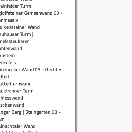
teinfelder Turm
gloffsteiner Gemsenwand 03 -
enmassiv
olkensteiner Wand
euhauser Turm |
elssteuberer
ohlenwand
hustein
eckofels
abenecker Wand 03 - Rechter
teil
atterhornwand
äukirchner Turm
chlosswand
ischenwand
nger Berg | Steingarten 03 -
am
ainachtaler Wand