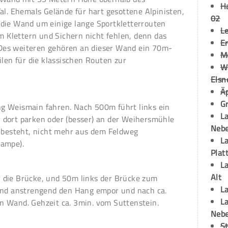
H
al. Ehemals Gelände für hart gesottene Alpinisten,
02
die Wand um einige lange Sportkletterrouten
L
im Klettern und Sichern nicht fehlen, denn das
Er
! Des weiteren gehören an dieser Wand ein 70m-
M
ilen für die klassischen Routen zur
W
Elsn
Ä
Gr
g Weismain fahren. Nach 500m führt links ein
La
dort parken oder (besser) an der Weihersmühle
Neb
r besteht, nicht mehr aus dem Feldweg
La
Rampe).
Plat
La
Alt
 die Brücke, und 50m links der Brücke zum
La
 und anstrengend den Hang empor und nach ca.
La
 Wand. Gehzeit ca. 3min. vom Suttenstein.
Neb
S