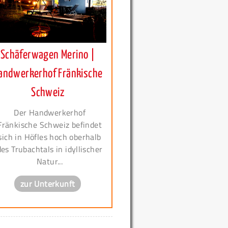
Schäferwagen Merino |
andwerkerhof Fränkische
Schweiz
Der Handwerkerhof
Fränkische Schweiz befindet
sich in Höfles hoch oberhalb
des Trubachtals in idyllischer
Natur...
zur Unterkunft