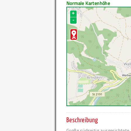
Normale Kartenhöhe
+
-
Beschreibung
Große südseitig ausgerichtet