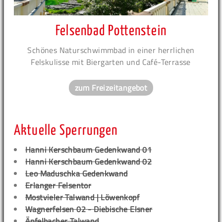
Felsenbad Pottenstein
Schönes Naturschwimmbad in einer herrlichen
Felskulisse mit Biergarten und Café-Terrasse
zum Freizeitangebot
Aktuelle Sperrungen
Hanni Kerschbaum Gedenkwand 01
Hanni Kerschbaum Gedenkwand 02
Leo Maduschka Gedenkwand
Erlanger Felsentor
Mostvieler Talwand | Löwenkopf
Wagnerfelsen 02 - Diebische Elsner
Äpfelbacher Talwand