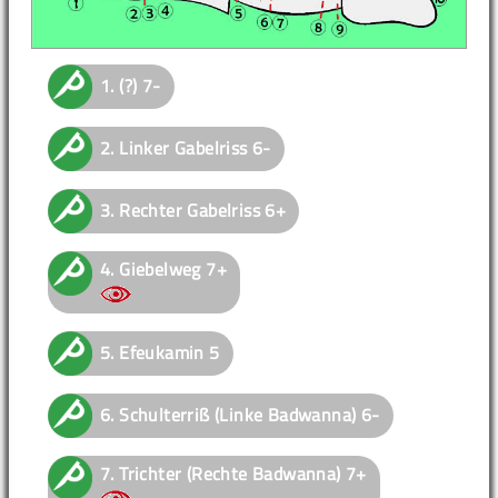
1.
(?)
7-
2.
Linker Gabelriss
6-
3.
Rechter Gabelriss
6+
4.
Giebelweg
7+
5.
Efeukamin
5
6.
Schulterriß (Linke Badwanna)
6-
7.
Trichter (Rechte Badwanna)
7+