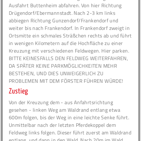
Ausfahrt Buttenheim abfahren. Von hier Richtung
Drügendorf/Ebermannstadt. Nach 2-3 km links
abbiegen Richtung Gunzendorf/Frankendorf und
weiter bis nach Frankendorf. In Frankendorf zweigt in
Ortsmitte ein schmales Sträßchen rechts ab und führt
in wenigen Kilometern auf die Hochfläche zu einer
Kreuzung mit verschiedenen Feldwegen. Hier parken.
BITTE KEINESFALLS DEN FELDWEG WEITERFAHREN,
DA SPÄTER KEINE PARKMÖGLICHKEITEN MEHR
BESTEHEN, UND DIES UNWEIGERLICH ZU
PROBLEMEN MIT DEM FÖRSTER FÜHREN WÜRDE!
Zustieg
Von der Kreuzung dem - aus Anfahrtsrichtung
gesehen - linken Weg am Waldrand entlang etwa
600m folgen, bis der Weg in eine leichte Senke führt.
Unmittelbar nach der letzten Pferdekoppel dem
Feldweg links folgen. Dieser führt zuerst am Waldrand
entlang, und dann in den Wald. Nach 20m im Wald