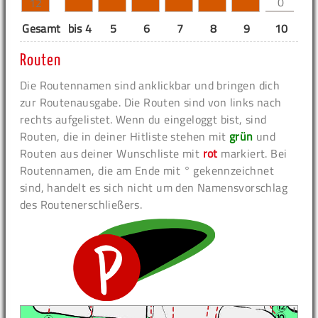
0
12
Gesamt
bis 4
5
6
7
8
9
10
11
Routen
Die Routennamen sind anklickbar und bringen dich
zur Routenausgabe. Die Routen sind von links nach
rechts aufgelistet. Wenn du eingeloggt bist, sind
Routen, die in deiner Hitliste stehen mit
grün
und
Routen aus deiner Wunschliste mit
rot
markiert. Bei
Routennamen, die am Ende mit ° gekennzeichnet
sind, handelt es sich nicht um den Namensvorschlag
des Routenerschließers.