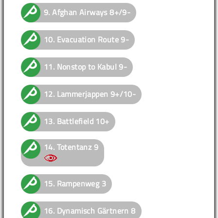
9.
Afghan Airways
8+/9-
10.
Evacuation Route
9-
11.
Nonstop to Kabul
9-
12.
Lammerjappen
9+/10-
13.
Battlefield
10+
14.
Totentanz
9
15.
Rampenweg
3
16.
Dynamisch Gärtnern
8