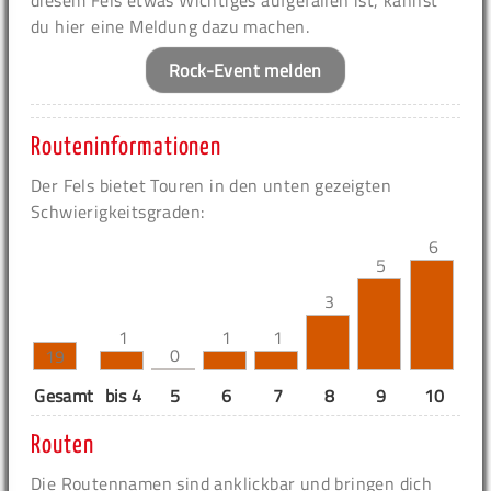
diesem Fels etwas Wichtiges aufgefallen ist, kannst
du hier eine Meldung dazu machen.
Rock-Event melden
Routeninformationen
Der Fels bietet Touren in den unten gezeigten
Schwierigkeitsgraden:
6
5
3
1
1
1
0
19
Gesamt
bis 4
5
6
7
8
9
10
11
Routen
Die Routennamen sind anklickbar und bringen dich