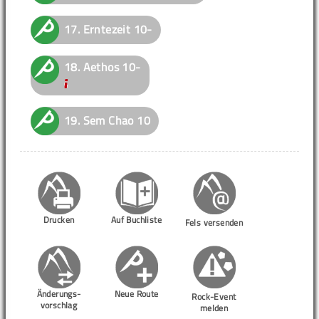
17.
Erntezeit
10-
18.
Aethos
10-
19.
Sem Chao
10
Drucken
Auf Buchliste
Fels versenden
Änderungs-
Neue Route
Rock-Event
vorschlag
melden