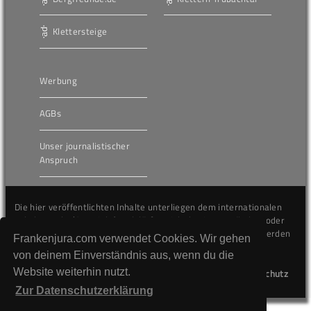
Klettersteige
Werbung
AGBs
Unser journalistischer
Anspruch
Die hier veröffentlichten Inhalte unterliegen dem internationalen
Urheberrecht (Copyright) und dürfen nicht kopiert, verändert oder
unverändert wiederveröffentlicht werden. Gegen Verstöße werden
Frankenjura.com verwendet Cookies. Wir gehen
wir auf juristischem Wege vorgehen.
von deinem Einverständnis aus, wenn du die
Website weiterhin nutzt.
Kontakt
Impressum
Datenschutz
Zur Datenschutzerklärung