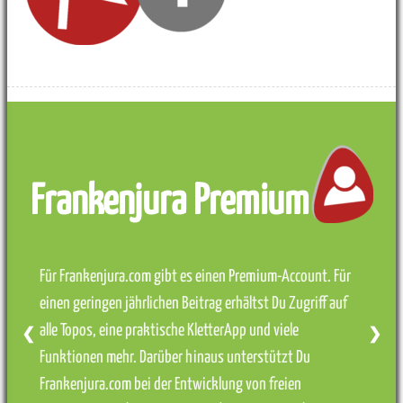
Frankenjura Premium
Für Frankenjura.com gibt es einen Premium-Account. Für
einen geringen jährlichen Beitrag erhältst Du Zugriff auf
alle Topos, eine praktische KletterApp und viele
❮
❯
Funktionen mehr. Darüber hinaus unterstützt Du
Frankenjura.com bei der Entwicklung von freien