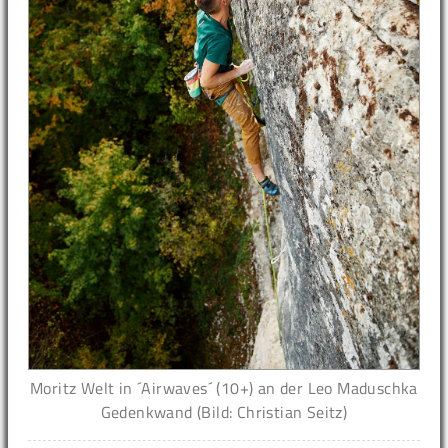
Moritz Welt in ´Airwaves´ (10+) an der Leo Maduschka
Gedenkwand (Bild: Christian Seitz)