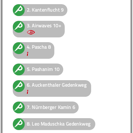
2.
Kantenflucht
9
3.
Airwaves
10+
4.
Pascha
8
5.
Pashanim
10
6.
Auckenthaler Gedenkweg
7.
Nürnberger Kamin
6
8.
Leo Maduschka Gedenkweg