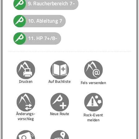
9.
Raucherbereich
7-
10.
Ableitung
7
11.
HP
7+/8-
Drucken
Auf Buchliste
Fels versenden
Änderungs-
Neue Route
Rock-Event
vorschlag
melden