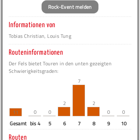
Rock-Event melden
Informationen von
Tobias Christian, Louis Tung
Routeninformationen
Der Fels bietet Touren in den unten gezeigten
Schwierigkeitsgraden:
7
2
2
0
0
0
0
11
Gesamt
bis 4
5
6
7
8
9
10
11
Routen