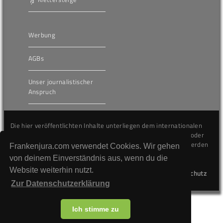
Werbung
AGBs
Unser journalistischer
Anspruch
Die hier veröffentlichten Inhalte unterliegen dem internationalen
Urheberrecht (Copyright) und dürfen nicht kopiert, verändert oder
unverändert wiederveröffentlicht werden. Gegen Verstöße werden
Frankenjura.com verwendet Cookies. Wir gehen
wir auf juristischem Wege vorgehen.
von deinem Einverständnis aus, wenn du die
Website weiterhin nutzt.
Kontakt
Impressum
Datenschutz
Zur Datenschutzerklärung
Ich stimme zu