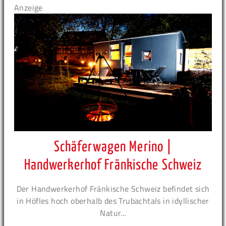
Anzeige
Schäferwagen Merino |
Handwerkerhof Fränkische Schweiz
Der Handwerkerhof Fränkische Schweiz befindet sich
in Höfles hoch oberhalb des Trubachtals in idyllischer
Natur...