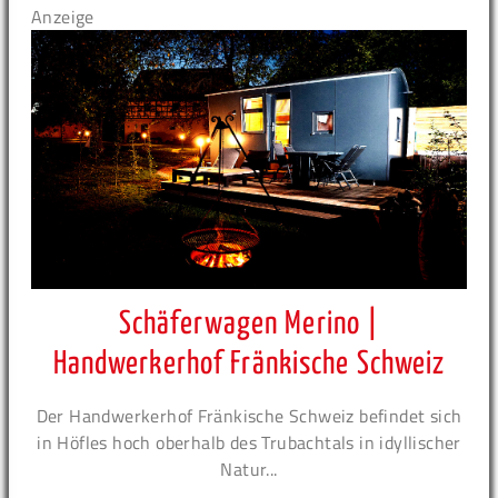
Anzeige
Schäferwagen Merino |
Handwerkerhof Fränkische Schweiz
Der Handwerkerhof Fränkische Schweiz befindet sich
in Höfles hoch oberhalb des Trubachtals in idyllischer
Natur...