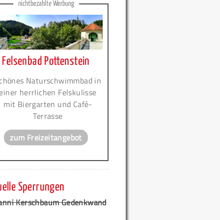
nichtbezahlte Werbung
Felsenbad Pottenstein
chönes Naturschwimmbad in
einer herrlichen Felskulisse
mit Biergarten und Café-
Terrasse
zum Freizeitangebot
uelle Sperrungen
anni Kerschbaum Gedenkwand