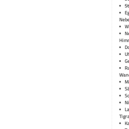
S
E
Neb
W
N
Himm
D
U
G
R
Wand
M
S
S
N
La
Tigr
K