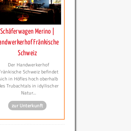
Schäferwagen Merino |
andwerkerhof Fränkische
Schweiz
Der Handwerkerhof
Fränkische Schweiz befindet
sich in Höfles hoch oberhalb
des Trubachtals in idyllischer
Natur...
zur Unterkunft