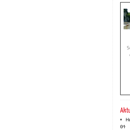
S
Akt
H
01