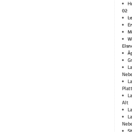
H
02
L
Er
M
W
Elsn
Ä
Gr
La
Neb
La
Plat
La
Alt
La
La
Neb
S