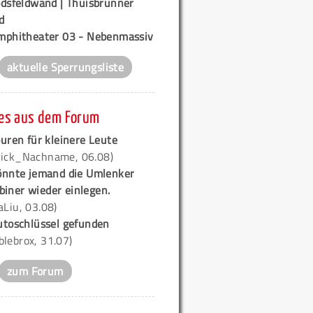
odsfeldwand | Thuisbrunner
d
mphitheater 03 - Nebenmassiv
aktuelle Sperrungsliste
es aus dem Forum
uren für kleinere Leute
rick_Nachname, 06.08)
önnte jemand die Umlenker
biner wieder einlegen.
iaLiu, 03.08)
utoschlüssel gefunden
blebrox, 31.07)
zum Forum