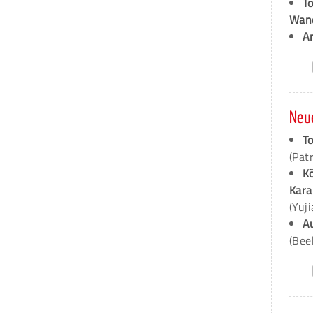
T
Wan
A
Neu
To
(Pat
K
Kara
(Yuj
A
(Bee