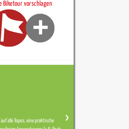
e Biketour vorschlagen
❯
auf alle Topos, eine praktische