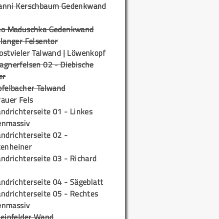
anni Kerschbaum Gedenkwand
eo Maduschka Gedenkwand
langer Felsentor
ostvieler Talwand | Löwenkopf
agnerfelsen 02 - Diebische
er
pfelbacher Talwand
auer Fels
ndrichterseite 01 - Linkes
enmassiv
ndrichterseite 02 -
tenheiner
ndrichterseite 03 - Richard
ndrichterseite 04 - Sägeblatt
ndrichterseite 05 - Rechtes
enmassiv
teinfelder Wand