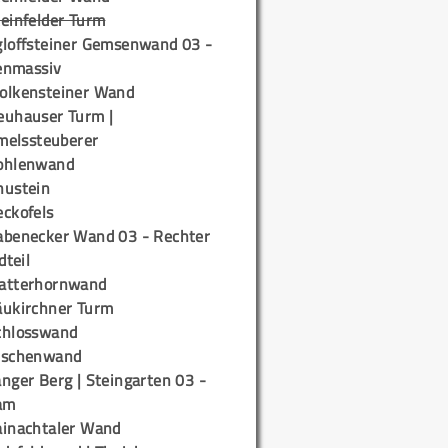
teinfelder Turm
gloffsteiner Gemsenwand 03 -
enmassiv
olkensteiner Wand
euhauser Turm |
elssteuberer
ohlenwand
hustein
eckofels
abenecker Wand 03 - Rechter
teil
atterhornwand
äukirchner Turm
chlosswand
ischenwand
nger Berg | Steingarten 03 -
am
ainachtaler Wand