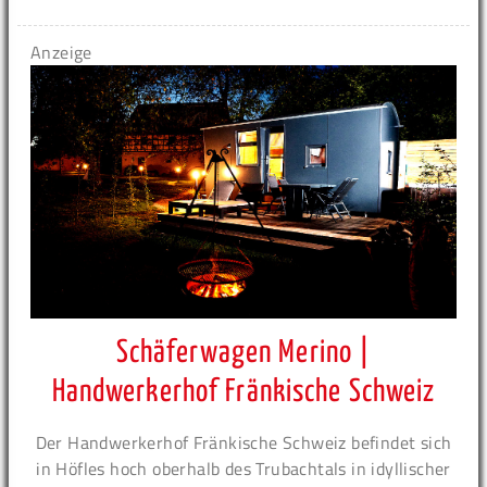
Anzeige
Schäferwagen Merino |
Handwerkerhof Fränkische Schweiz
Der Handwerkerhof Fränkische Schweiz befindet sich
in Höfles hoch oberhalb des Trubachtals in idyllischer