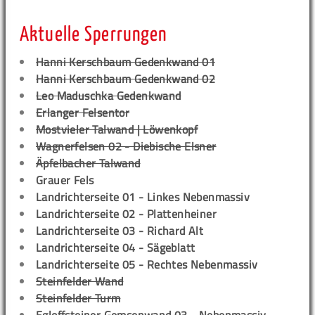
Aktuelle Sperrungen
Hanni Kerschbaum Gedenkwand 01
Hanni Kerschbaum Gedenkwand 02
Leo Maduschka Gedenkwand
Erlanger Felsentor
Mostvieler Talwand | Löwenkopf
Wagnerfelsen 02 - Diebische Elsner
Äpfelbacher Talwand
Grauer Fels
Landrichterseite 01 - Linkes Nebenmassiv
Landrichterseite 02 - Plattenheiner
Landrichterseite 03 - Richard Alt
Landrichterseite 04 - Sägeblatt
Landrichterseite 05 - Rechtes Nebenmassiv
Steinfelder Wand
Steinfelder Turm
Egloffsteiner Gemsenwand 03 - Nebenmassiv