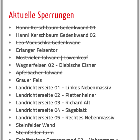
Aktuelle Sperrungen
Hanni Kerschbaum Gedenkwand 01
Hanni Kerschbaum Gedenkwand 02
Leo Maduschka Gedenkwand
Erlanger Felsentor
Mostvieler Talwand | Löwenkopf
Wagnerfelsen 02 - Diebische Elsner
Äpfelbacher Talwand
Grauer Fels
Landrichterseite 01 - Linkes Nebenmassiv
Landrichterseite 02 - Plattenheiner
Landrichterseite 03 - Richard Alt
Landrichterseite 04 - Sägeblatt
Landrichterseite 05 - Rechtes Nebenmassiv
Steinfelder Wand
Steinfelder Turm
Egloffsteiner Gemsenwand 03 - Nebenmassiv