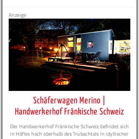
Anzeige
Schäferwagen Merino |
Handwerkerhof Fränkische Schweiz
Der Handwerkerhof Fränkische Schweiz befindet sich
in Höfles hoch oberhalb des Trubachtals in idyllischer