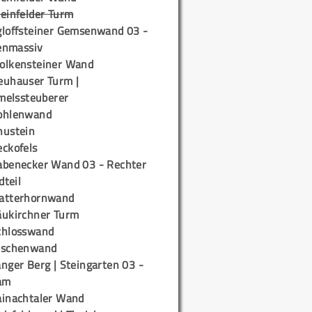
teinfelder Turm
gloffsteiner Gemsenwand 03 -
enmassiv
olkensteiner Wand
euhauser Turm |
elssteuberer
ohlenwand
hustein
eckofels
abenecker Wand 03 - Rechter
teil
atterhornwand
äukirchner Turm
chlosswand
ischenwand
nger Berg | Steingarten 03 -
am
ainachtaler Wand