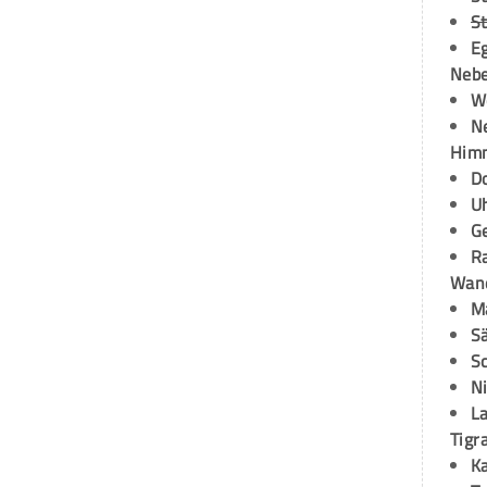
S
E
Neb
W
N
Himm
D
U
G
R
Wand
M
S
S
N
La
Tigr
K