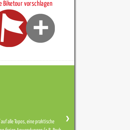
e Biketour vorschlagen
❯
auf alle Topos, eine praktische