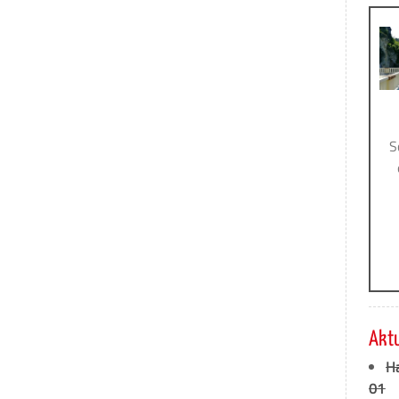
S
Akt
H
01