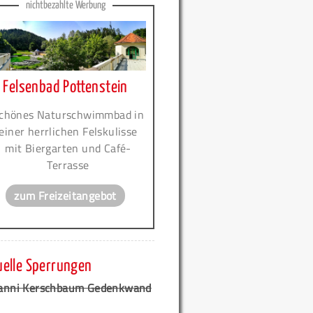
nichtbezahlte Werbung
Felsenbad Pottenstein
chönes Naturschwimmbad in
einer herrlichen Felskulisse
mit Biergarten und Café-
Terrasse
zum Freizeitangebot
uelle Sperrungen
anni Kerschbaum Gedenkwand