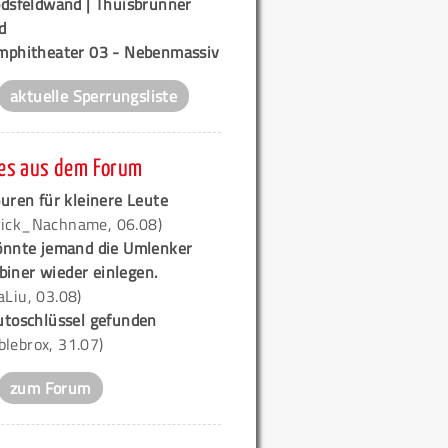
odsfeldwand | Thuisbrunner
d
mphitheater 03 - Nebenmassiv
aktuelle Sperrungsliste
es aus dem Forum
uren für kleinere Leute
rick_Nachname, 06.08)
önnte jemand die Umlenker
biner wieder einlegen.
iaLiu, 03.08)
utoschlüssel gefunden
blebrox, 31.07)
zum Forum