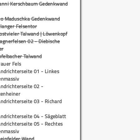
anni Kerschbaum Gedenkwand
eo Maduschka Gedenkwand
langer Felsentor
ostvieler Talwand | Löwenkopf
agnerfelsen 02 - Diebische
er
pfelbacher Talwand
auer Fels
ndrichterseite 01 - Linkes
enmassiv
ndrichterseite 02 -
tenheiner
ndrichterseite 03 - Richard
ndrichterseite 04 - Sägeblatt
ndrichterseite 05 - Rechtes
enmassiv
teinfelder Wand