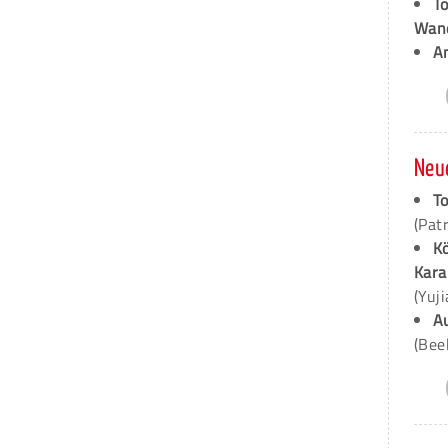
T
Wan
A
Neu
To
(Pat
K
Kara
(Yuj
A
(Bee