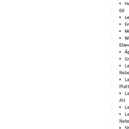
H
02
L
Er
M
W
Elsn
Ä
Gr
La
Neb
La
Plat
La
Alt
La
La
Neb
S