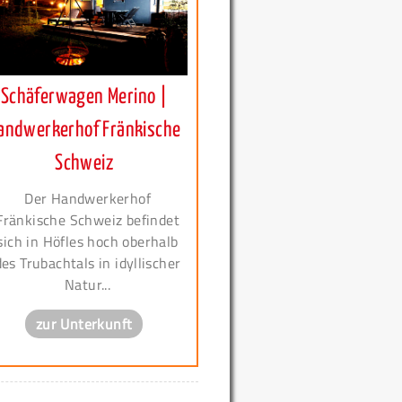
Schäferwagen Merino |
andwerkerhof Fränkische
Schweiz
Der Handwerkerhof
Fränkische Schweiz befindet
sich in Höfles hoch oberhalb
des Trubachtals in idyllischer
Natur...
zur Unterkunft