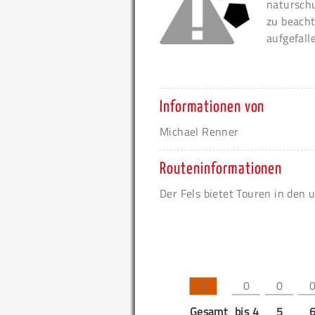
naturschu
zu beacht
aufgefall
Informationen von
Michael Renner
Routeninformationen
Der Fels bietet Touren in den 
0
0
9
Gesamt
bis 4
5