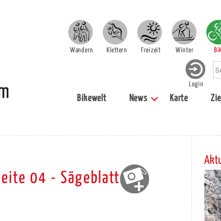
Wandern
Klettern
Freizeit
Winter
Bi
Login
Bikewelt
News
Karte
Zie
Aktu
seite 04 - Sägeblatt