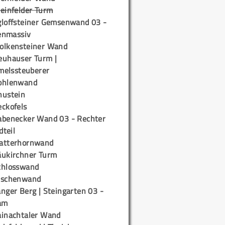
teinfelder Turm
gloffsteiner Gemsenwand 03 -
enmassiv
olkensteiner Wand
euhauser Turm |
elssteuberer
ohlenwand
hustein
eckofels
abenecker Wand 03 - Rechter
teil
atterhornwand
äukirchner Turm
chlosswand
ischenwand
nger Berg | Steingarten 03 -
am
ainachtaler Wand