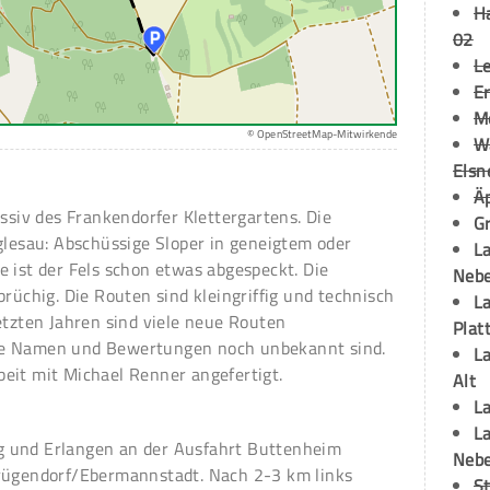
H
02
L
Er
M
© OpenStreetMap-Mitwirkende
W
Elsn
Ä
assiv des Frankendorfer Klettergartens. Die
Gr
glesau: Abschüssige Sloper in geneigtem oder
La
 ist der Fels schon etwas abgespeckt. Die
Neb
brüchig. Die Routen sind kleingriffig und technisch
La
etzten Jahren sind viele neue Routen
Plat
ge Namen und Bewertungen noch unbekannt sind.
La
eit mit Michael Renner angefertigt.
Alt
La
La
 und Erlangen an der Ausfahrt Buttenheim
Neb
Drügendorf/Ebermannstadt. Nach 2-3 km links
S