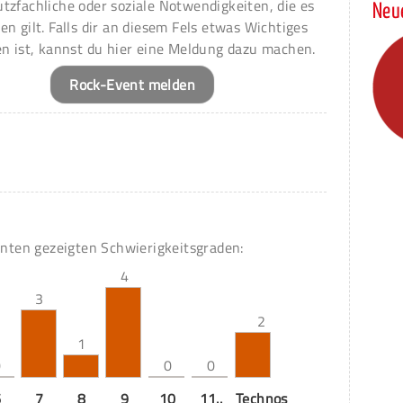
tzfachliche oder soziale Notwendigkeiten, die es
Neu
en gilt. Falls dir an diesem Fels etwas Wichtiges
en ist, kannst du hier eine Meldung dazu machen.
Rock-Event melden
unten gezeigten Schwierigkeitsgraden:
4
3
2
1
0
0
0
6
7
8
9
10
11..
Technos