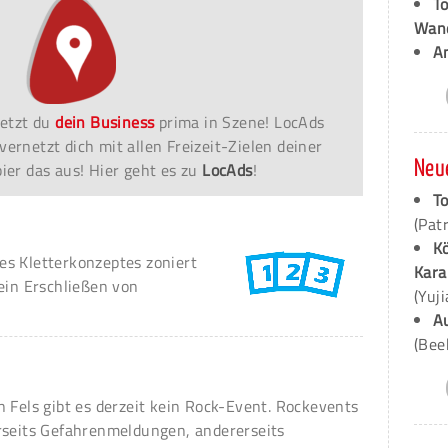
T
Wan
A
etzt du
dein Business
prima in Szene! LocAds
vernetzt dich mit allen Freizeit-Zielen deiner
Neu
er das aus! Hier geht es zu
LocAds
!
To
(Pat
K
s Kletterkonzeptes zoniert
Kara
ein Erschließen von
(Yuj
A
(Bee
n Fels gibt es derzeit kein Rock-Event. Rockevents
rseits Gefahrenmeldungen, andererseits