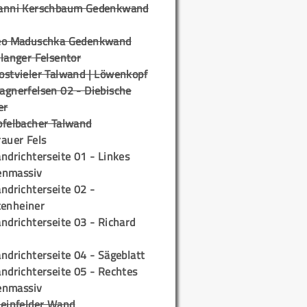
anni Kerschbaum Gedenkwand
eo Maduschka Gedenkwand
langer Felsentor
ostvieler Talwand | Löwenkopf
agnerfelsen 02 - Diebische
er
pfelbacher Talwand
auer Fels
ndrichterseite 01 - Linkes
enmassiv
ndrichterseite 02 -
tenheiner
ndrichterseite 03 - Richard
ndrichterseite 04 - Sägeblatt
ndrichterseite 05 - Rechtes
enmassiv
teinfelder Wand