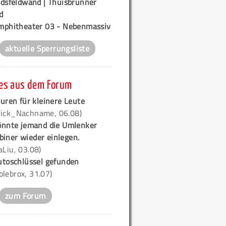
odsfeldwand | Thuisbrunner
d
mphitheater 03 - Nebenmassiv
aktuelle Sperrungsliste
es aus dem Forum
uren für kleinere Leute
rick_Nachname, 06.08)
önnte jemand die Umlenker
biner wieder einlegen.
iaLiu, 03.08)
utoschlüssel gefunden
blebrox, 31.07)
zum Forum