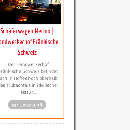
Schäferwagen Merino |
andwerkerhof Fränkische
Schweiz
Der Handwerkerhof
Fränkische Schweiz befindet
sich in Höfles hoch oberhalb
des Trubachtals in idyllischer
Natur...
zur Unterkunft