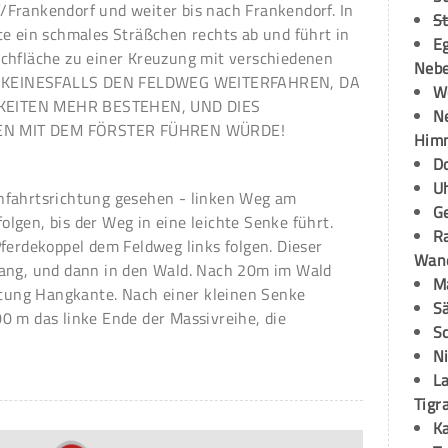
Frankendorf und weiter bis nach Frankendorf. In
S
te ein schmales Sträßchen rechts ab und führt in
E
chfläche zu einer Kreuzung mit verschiedenen
Neb
TTE KEINESFALLS DEN FELDWEG WEITERFAHREN, DA
W
KEITEN MEHR BESTEHEN, UND DIES
N
N MIT DEM FÖRSTER FÜHREN WÜRDE!
Himm
D
U
nfahrtsrichtung gesehen - linken Weg am
G
lgen, bis der Weg in eine leichte Senke führt.
R
ferdekoppel dem Feldweg links folgen. Dieser
Wand
lang, und dann in den Wald. Nach 20m im Wald
M
chtung Hangkante. Nach einer kleinen Senke
S
0 m das linke Ende der Massivreihe, die
S
N
La
Tigr
K