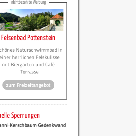
nichtbezahlte Werbung
Felsenbad Pottenstein
chönes Naturschwimmbad in
einer herrlichen Felskulisse
mit Biergarten und Café-
Terrasse
zum Freizeitangebot
uelle Sperrungen
anni Kerschbaum Gedenkwand