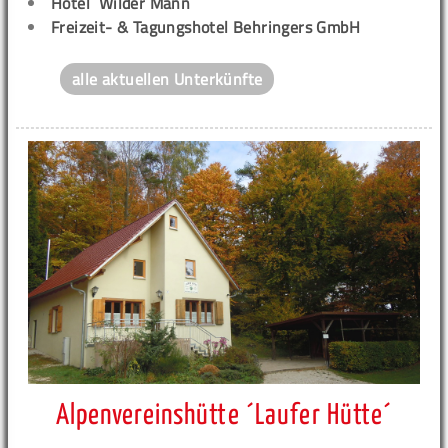
Hotel ´Wilder Mann´
Freizeit- & Tagungshotel Behringers GmbH
alle aktuellen Unterkünfte
Alpenvereinshütte ´Laufer Hütte´