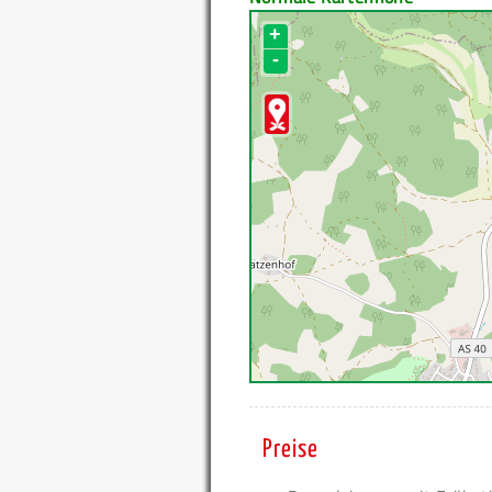
+
-
Preise