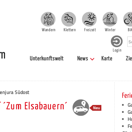
Wandern
Klettern
Freizeit
Winter
Bi
Login
Unterkunftswelt
News
Karte
Zie
enjura Südost
Fer
Ga
 ´Zum Elsabauern´
G
Ho
F