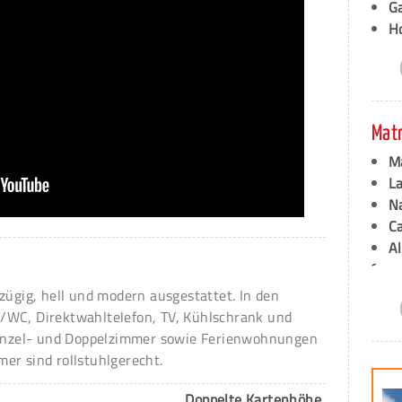
G
H
Mat
M
L
N
C
A
´
zügig, hell und modern ausgestattet. In den
/WC, Direktwahltelefon, TV, Kühlschrank und
 Einzel- und Doppelzimmer sowie Ferienwohnungen
er sind rollstuhlgerecht.
Doppelte Kartenhöhe