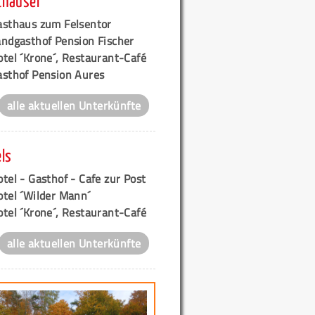
thäuser
asthaus zum Felsentor
andgasthof Pension Fischer
tel ´Krone´, Restaurant-Café
asthof Pension Aures
alle aktuellen Unterkünfte
ls
tel - Gasthof - Cafe zur Post
otel ´Wilder Mann´
tel ´Krone´, Restaurant-Café
alle aktuellen Unterkünfte