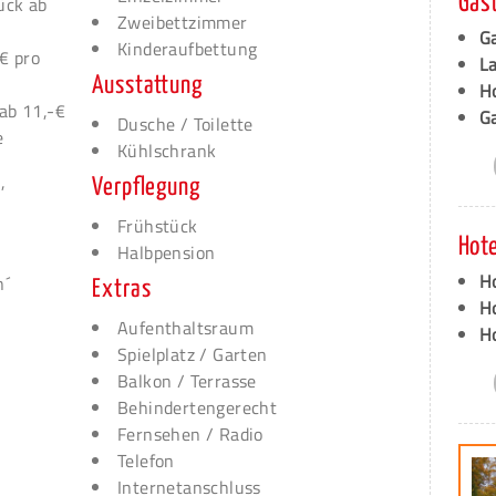
ück ab
Gas
Zweibettzimmer
G
Kinderaufbettung
€ pro
L
Ausstattung
Ho
ab 11,-€
G
Dusche / Toilette
e
Kühlschrank
,
Verpflegung
Frühstück
Hote
Halbpension
Ho
n´
Extras
H
Aufenthaltsraum
Ho
Spielplatz / Garten
Balkon / Terrasse
Behindertengerecht
Fernsehen / Radio
Telefon
Internetanschluss