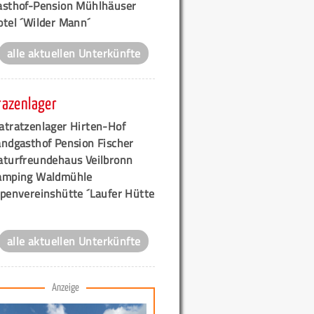
asthof-Pension Mühlhäuser
otel ´Wilder Mann´
alle aktuellen Unterkünfte
razenlager
atratzenlager Hirten-Hof
andgasthof Pension Fischer
aturfreundehaus Veilbronn
amping Waldmühle
lpenvereinshütte ´Laufer Hütte
alle aktuellen Unterkünfte
Anzeige