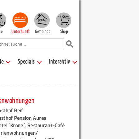
ke
Unterkunft
Gemeinde
Shop
le
Specials
Interaktiv
ienwohnungen
sthof Reif
asthof Pension Aures
tel ´Krone´, Restaurant-Café
erienwohnungen/