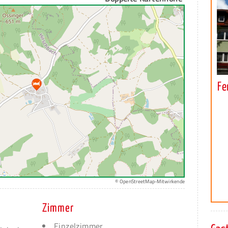
Fe
© OpenStreetMap-Mitwirkende
Zimmer
Einzelzimmer