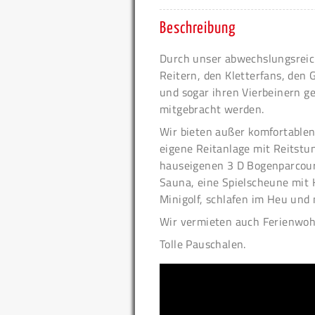
Beschreibung
Durch unser abwechslungsreic
Reitern, den Kletterfans, den
und sogar ihren Vierbeinern g
mitgebracht werden.
Wir bieten außer komfortable
eigene Reitanlage mit Reitstu
hauseigenen 3 D Bogenparcours
Sauna, eine Spielscheune mit K
Minigolf, schlafen im Heu und
Wir vermieten auch Ferienwo
Tolle Pauschalen.