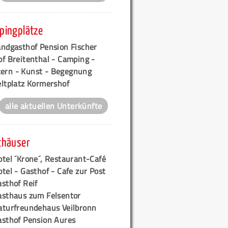
pingplätze
andgasthof Pension Fischer
f Breitenthal - Camping -
tern - Kunst - Begegnung
eltplatz Kormershof
alle aktuellen Unterkünfte
thäuser
tel ´Krone´, Restaurant-Café
tel - Gasthof - Cafe zur Post
sthof Reif
asthaus zum Felsentor
aturfreundehaus Veilbronn
asthof Pension Aures