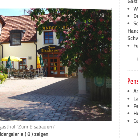
Gäst
W
1/8
D
S
Hand
Schw
F
Pen
A
L
P
Ho
C
gasthof ´Zum Elsabauern´
ldergalerie ( 8 ) zeigen