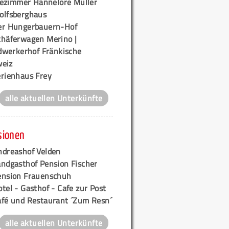
ezimmer Hannelore Müller
olfsberghaus
er Hungerbauern-Hof
chäferwagen Merino |
werkerhof Fränkische
eiz
erienhaus Frey
alle aktuellen Unterkünfte
sionen
ndreashof Velden
andgasthof Pension Fischer
ension Frauenschuh
tel - Gasthof - Cafe zur Post
afé und Restaurant ´Zum Resn´
alle aktuellen Unterkünfte