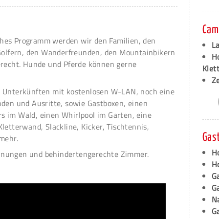
Cam
hes Programm werden wir den Familien, den
L
 Golfern, den Wanderfreunden, den Mountainbikern
Ho
erecht. Hunde und Pferde können gerne
Klet
Z
n Unterkünften mit kostenlosen W-LAN, noch eine
nden und Ausritte, sowie Gastboxen, einen
 im Wald, einen Whirlpool im Garten, eine
letterwand, Slackline, Kicker, Tischtennis,
Gas
 mehr.
Ho
hnungen und behindertengerechte Zimmer.
Ho
Ga
G
N
G