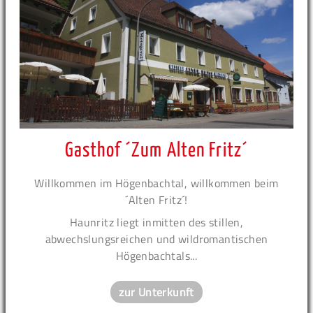
Gasthof ´Zum Alten Fritz´
Willkommen im Högenbachtal, willkommen beim
´Alten Fritz´!
Haunritz liegt inmitten des stillen,
abwechslungsreichen und wildromantischen
Högenbachtals...
zur Unterkunft