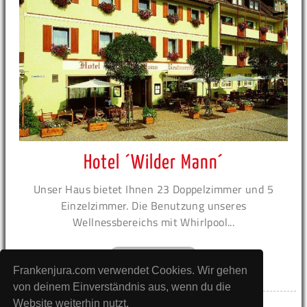
Hotel ´Wilder Mann´
Unser Haus bietet Ihnen 23 Doppelzimmer und 5
Einzelzimmer. Die Benutzung unseres
Wellnessbereichs mit Whirlpool...
zur Unterkunft
Frankenjura.com verwendet Cookies. Wir gehen
von deinem Einverständnis aus, wenn du die
Website weiterhin nutzt.