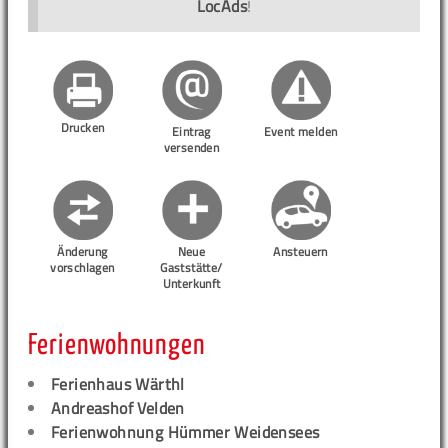
LocAds
!
Drucken
Eintrag
Event melden
versenden
Änderung
Neue
Ansteuern
vorschlagen
Gaststätte/
Unterkunft
Ferienwohnungen
Ferienhaus Wärthl
Andreashof Velden
Ferienwohnung Hümmer Weidensees