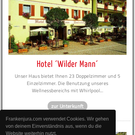
Hotel ´Wilder Mann´
Unser Haus bietet Ihnen 23 Doppelzimmer und 5
Einzelzimmer. Die Benutzung unseres
Wellnessbereichs mit Whirlpool...
zur Unterkunft
Frankenjura.com verwendet Cookies. Wir gehen
von deinem Einverständnis aus, wenn du die
Anzeige
Website weiterhin nutzt.