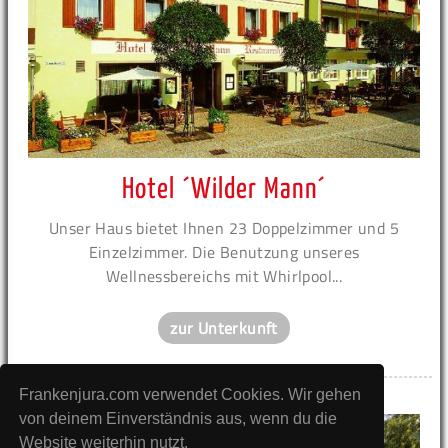
Hotel ´Wilder Mann´
Unser Haus bietet Ihnen 23 Doppelzimmer und 5
Einzelzimmer. Die Benutzung unseres
Wellnessbereichs mit Whirlpool...
zur Unterkunft
Frankenjura.com verwendet Cookies. Wir gehen
Anzeige
von deinem Einverständnis aus, wenn du die
Website weiterhin nutzt.