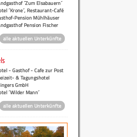
andgasthof ´Zum Elsabauern´
tel ´Krone´, Restaurant-Café
asthof-Pension Mühlhäuser
andgasthof Pension Fischer
alle aktuellen Unterkünfte
ls
tel - Gasthof - Cafe zur Post
eizeit- & Tagungshotel
ingers GmbH
otel ´Wilder Mann´
alle aktuellen Unterkünfte