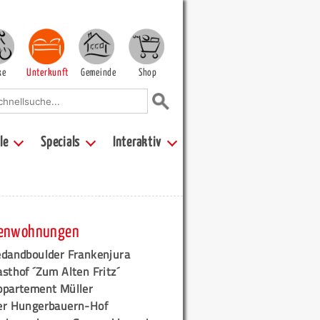
ke
Unterkunft
Gemeinde
Shop
le
Specials
Interaktiv
ienwohnungen
edandboulder Frankenjura
sthof ´Zum Alten Fritz´
ppartement Müller
er Hungerbauern-Hof