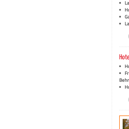
L
Ho
G
L
Hote
Ho
Fr
Behr
H