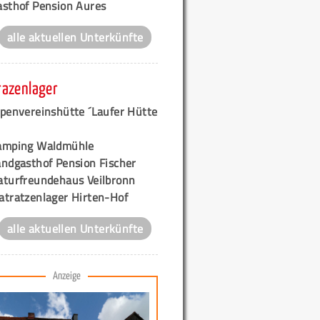
asthof Pension Aures
alle aktuellen Unterkünfte
razenlager
lpenvereinshütte ´Laufer Hütte
amping Waldmühle
andgasthof Pension Fischer
aturfreundehaus Veilbronn
atratzenlager Hirten-Hof
alle aktuellen Unterkünfte
Anzeige