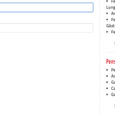
F
Lung
A
F
Gäst
F
Pen
Pe
A
G
C
G