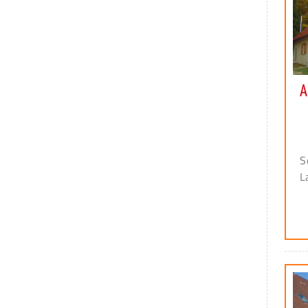
A
S
L