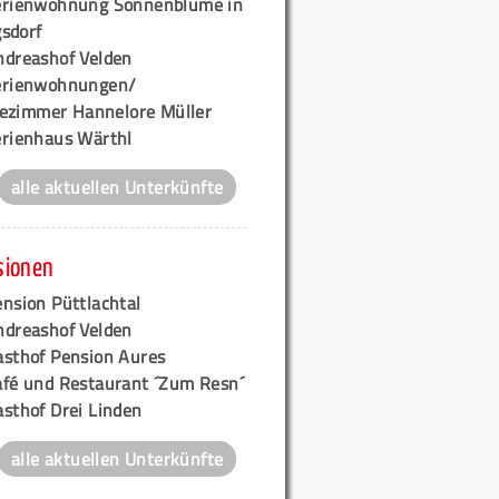
erienwohnung Sonnenblume in
sdorf
ndreashof Velden
erienwohnungen/
ezimmer Hannelore Müller
erienhaus Wärthl
alle aktuellen Unterkünfte
sionen
nsion Püttlachtal
ndreashof Velden
asthof Pension Aures
afé und Restaurant ´Zum Resn´
asthof Drei Linden
alle aktuellen Unterkünfte