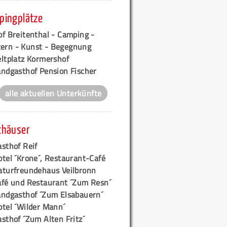
pingplätze
f Breitenthal - Camping -
tern - Kunst - Begegnung
eltplatz Kormershof
andgasthof Pension Fischer
alle aktuellen Unterkünfte
thäuser
sthof Reif
tel ´Krone´, Restaurant-Café
aturfreundehaus Veilbronn
afé und Restaurant ´Zum Resn´
andgasthof ´Zum Elsabauern´
otel ´Wilder Mann´
sthof ´Zum Alten Fritz´