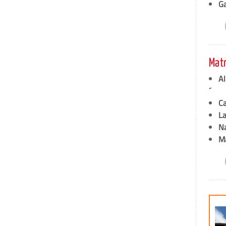
G
Mat
A
´
C
L
N
M