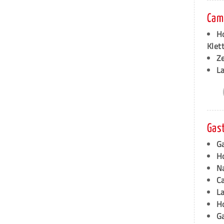
Cam
Ho
Klet
Z
L
Gas
Ga
Ho
N
C
L
H
Ga