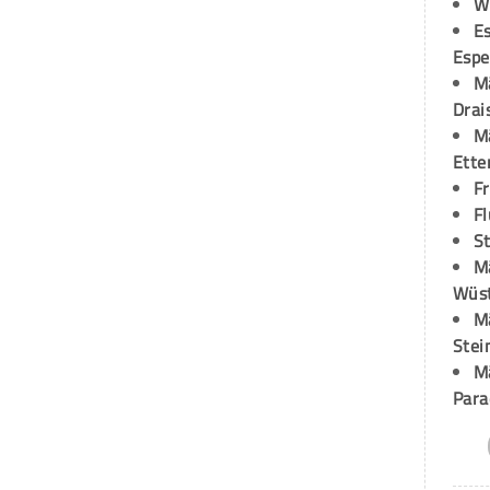
W
Es
Espe
M
Drai
M
Ette
F
Fl
St
M
Wüst
M
Stei
M
Para