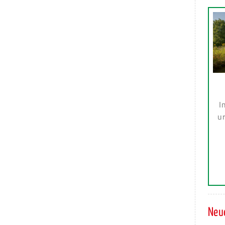
I
ur
Neue