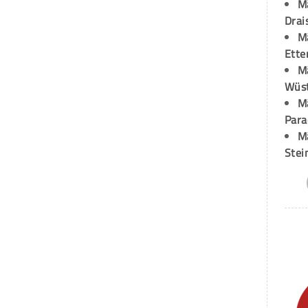
M
Drai
M
Ette
M
Wüst
M
Para
M
Stei