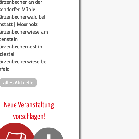
ärzenbecher an der
sendorfer Mühle
ärzenbecherwald bei
nstatt | Moorholz
ärzenbecherwiese am
enstein
ärzenbechernest im
diestal
ärzenbecherwiese bei
nfeld
alles Aktuelle
Neue Veranstaltung
vorschlagen!