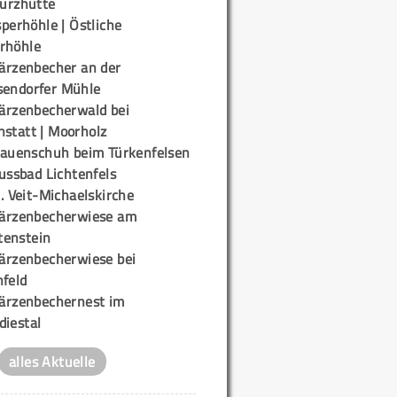
urzhütte
perhöhle | Östliche
rhöhle
ärzenbecher an der
sendorfer Mühle
ärzenbecherwald bei
nstatt | Moorholz
rauenschuh beim Türkenfelsen
ussbad Lichtenfels
. Veit-Michaelskirche
ärzenbecherwiese am
enstein
ärzenbecherwiese bei
nfeld
ärzenbechernest im
diestal
alles Aktuelle