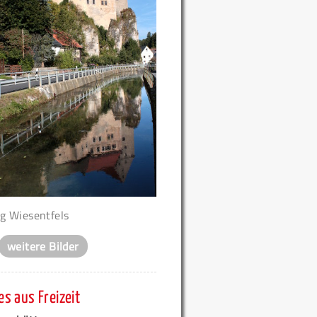
g Wiesentfels
weitere Bilder
s aus Freizeit