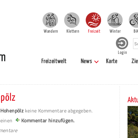
Wandern
Klettern
Freizeit
Winter
Bi
Login
Freizeitwelt
News
Karte
Zie
pölz
Aktu
 Hohenpölz
keine Kommentare abgegeben.
 einen
Kommentar hinzufügen.
mmentare