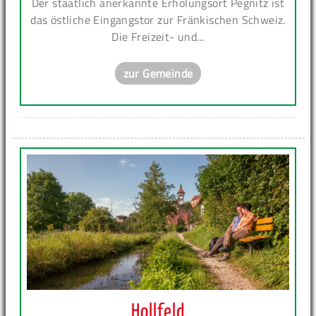
Der staatlich anerkannte Erholungsort Pegnitz ist
das östliche Eingangstor zur Fränkischen Schweiz.
Die Freizeit- und...
zur Gemeinde
Hollfeld