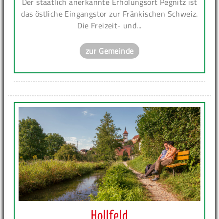
Der staatlich anerkannte Erholungsort Pegnitz ist
das östliche Eingangstor zur Fränkischen Schweiz.
Die Freizeit- und...
zur Gemeinde
Hollfeld