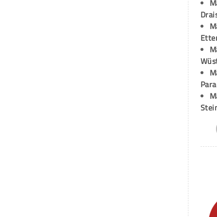
M
Drai
M
Ette
M
Wüst
M
Para
M
Stei