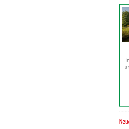
I
ur
Neue