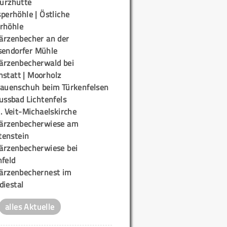
urzhütte
perhöhle | Östliche
rhöhle
ärzenbecher an der
sendorfer Mühle
ärzenbecherwald bei
nstatt | Moorholz
rauenschuh beim Türkenfelsen
ussbad Lichtenfels
. Veit-Michaelskirche
ärzenbecherwiese am
enstein
ärzenbecherwiese bei
nfeld
ärzenbechernest im
diestal
alles Aktuelle