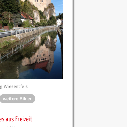
g Wiesentfels
weitere Bilder
s aus Freizeit