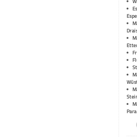
W
Es
Espe
M
Drai
M
Ette
F
Fl
St
M
Wüst
M
Stei
M
Para