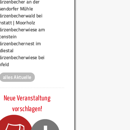
ärzenbecher an der
sendorfer Mühle
ärzenbecherwald bei
nstatt | Moorholz
ärzenbecherwiese am
enstein
ärzenbechernest im
diestal
ärzenbecherwiese bei
nfeld
alles Aktuelle
Neue Veranstaltung
vorschlagen!