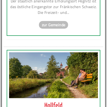
Der staatlich anerkannte Erholungsort Pegnitz ist
das östliche Eingangstor zur Fränkischen Schweiz.
Die Freizeit- und...
zur Gemeinde
Hollfeld