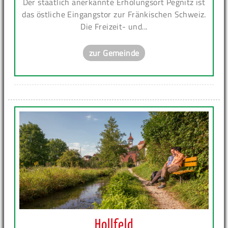
Der staatlich anerkannte Erholungsort Pegnitz ist
das östliche Eingangstor zur Fränkischen Schweiz.
Die Freizeit- und...
zur Gemeinde
Hollfeld